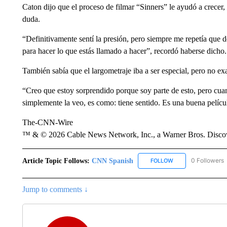
Caton dijo que el proceso de filmar “Sinners” le ayudó a crecer, 
duda.
“Definitivamente sentí la presión, pero siempre me repetía que d
para hacer lo que estás llamado a hacer”, recordó haberse dicho.
También sabía que el largometraje iba a ser especial, pero no ex
“Creo que estoy sorprendido porque soy parte de esto, pero cuan
simplemente la veo, es como: tiene sentido. Es una buena películ
The-CNN-Wire
™ & © 2026 Cable News Network, Inc., a Warner Bros. Discove
Article Topic Follows:
CNN Spanish
0 Followers
FOLLOW
FOLLOW "CNN SPAN
Jump to comments ↓