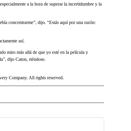
especialmente a la hora de superar la incertidumbre y la
ebía concentrarme”, dijo. “Estás aquí por una razón:
actamente así.
do miro más allá de que yo esté en la película y
a”, dijo Caton, riéndose.
ry Company. All rights reserved.
ISH" TO RECEIVE NOTIFICATIONS ABOUT NEW PAGES ON "CNN SPANISH".