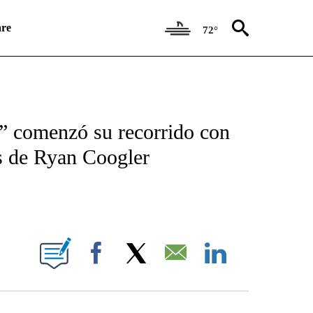
re
72°
ICATIONS ABOUT NEW PAGES ON "CNN SPANISH".
s” comenzó su recorrido con
es de Ryan Coogler
E NOTIFICATIONS ABOUT NEW PAGES ON "CNN NEWSOURCE".
Facebook
X
Email
LinkedIn