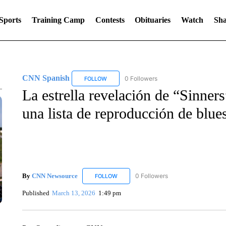
Sports
Training Camp
Contests
Obituaries
Watch
Sha
CNN Spanish
0 Followers
FOLLOW
FOLLOW "CNN SPANISH" TO RECEIVE NOTIF
La estrella revelación de “Sinner
una lista de reproducción de blu
By
CNN Newsource
0 Followers
FOLLOW
FOLLOW "CNN NEWSOURCE" TO RECEIV
Published
March 13, 2026
1:49 pm