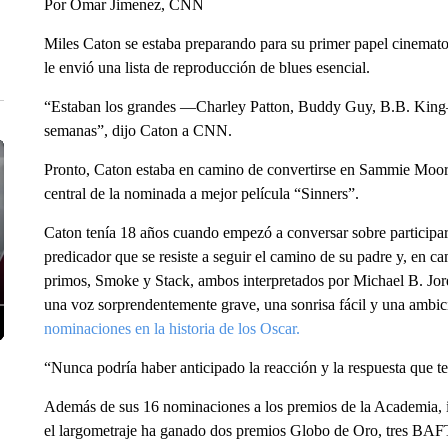
Por Omar Jimenez, CNN
Miles Caton se estaba preparando para su primer papel cinematog
le envió una lista de reproducción de blues esencial.
“Estaban los grandes —Charley Patton, Buddy Guy, B.B. King—,
semanas”, dijo Caton a CNN.
Pronto, Caton estaba en camino de convertirse en Sammie Moo
central de la nominada a mejor película “Sinners”.
Caton tenía 18 años cuando empezó a conversar sobre participar en
predicador que se resiste a seguir el camino de su padre y, en ca
primos, Smoke y Stack, ambos interpretados por Michael B. Jor
una voz sorprendentemente grave, una sonrisa fácil y una ambici
nominaciones en la historia de los Oscar.
“Nunca podría haber anticipado la reacción y la respuesta que t
Además de sus 16 nominaciones a los premios de la Academia, in
el largometraje ha ganado dos premios Globo de Oro, tres BA