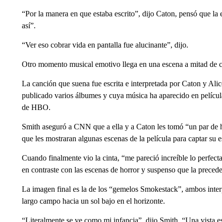
“Por la manera en que estaba escrito”, dijo Caton, pensó que la
así”.
“Ver eso cobrar vida en pantalla fue alucinante”, dijo.
Otro momento musical emotivo llega en una escena a mitad de cré
La canción que suena fue escrita e interpretada por Caton y Al
publicado varios álbumes y cuya música ha aparecido en pelíc
de HBO.
Smith aseguró a CNN que a ella y a Caton les tomó “un par de h
que les mostraran algunas escenas de la película para captar su e
Cuando finalmente vio la cinta, “me pareció increíble lo perfec
en contraste con las escenas de horror y suspenso que la precede
La imagen final es la de los “gemelos Smokestack”, ambos inter
largo campo hacia un sol bajo en el horizonte.
“Literalmente se ve como mi infancia”, dijo Smith. “Una vista e