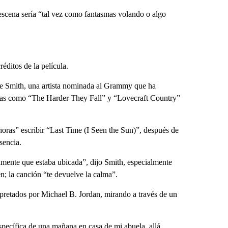
 escena sería “tal vez como fantasmas volando o algo
ditos de la película.
ice Smith, una artista nominada al Grammy que ha
ulas como “The Harder They Fall” y “Lovecraft Country”
oras” escribir “Last Time (I Seen the Sun)”, después de
sencia.
tamente que estaba ubicada”, dijo Smith, especialmente
n; la canción “te devuelve la calma”.
pretados por Michael B. Jordan, mirando a través de un
specífica de una mañana en casa de mi abuela, allá