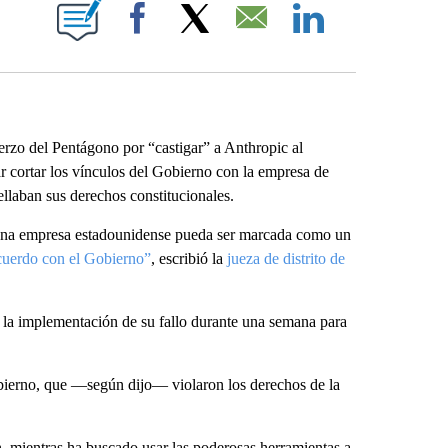
E NOTIFICATIONS ABOUT NEW PAGES ON "CNN NEWSOURCE".
Facebook
X
Email
LinkedIn
erzo del Pentágono por “castigar” a Anthropic al
ar cortar los vínculos del Gobierno con la empresa de
pellaban sus derechos constitucionales.
e una empresa estadounidense pueda ser marcada como un
cuerdo con el Gobierno”
, escribió la
jueza de distrito de
a la implementación de su fallo durante una semana para
obierno, que —según dijo— violaron los derechos de la
h, mientras ha buscado usar las poderosas herramientas a