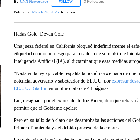
By
CNN Newsource
0 Followers
FOLLOW
FOLLOW "CNN NEWSOURCE" TO RECEIV
Published
March 26, 2026
6:37 pm
Hadas Gold, Devan Cole
Una jueza federal en California bloqueó indefinidamente el esfu
etiquetarla como un riesgo para la cadena de suministro e intent
Inteligencia Artificial (IA), al dictaminar que esas medidas atro
“Nada en la ley aplicable respalda la noción orwelliana de qu
potencial adversario y saboteador de EE.UU. por
expresar desa
EE.UU. Rita Lin
en un duro fallo de 43 páginas.
Lin, designada por el expresidente Joe Biden, dijo que retrasarí
permitir que el Gobierno apelara.
Pero en su fallo dejó claro que desaprobaba las acciones del G
Primera Enmienda y del debido proceso de la empresa.
La sentencia es la más reciente andanada judicial contra Hegset