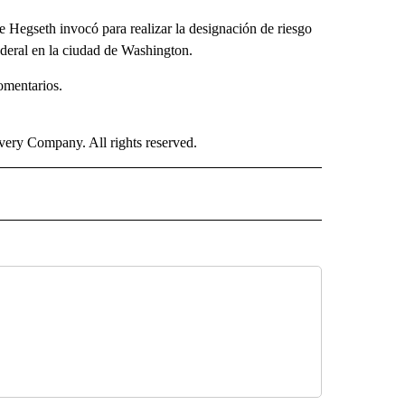
 Hegseth invocó para realizar la designación de riesgo
ederal en la ciudad de Washington.
omentarios.
ry Company. All rights reserved.
ISH" TO RECEIVE NOTIFICATIONS ABOUT NEW PAGES ON "CNN SPANISH".