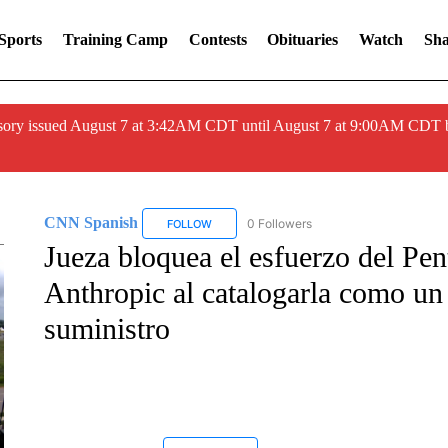
Sports
Training Camp
Contests
Obituaries
Watch
Sha
ory issued August 7 at 3:42AM CDT until August 7 at 9:00AM CDT 
CNN Spanish
0 Followers
FOLLOW
FOLLOW "CNN SPANISH" TO RECEIVE NOTIF
Jueza bloquea el esfuerzo del Pen
Anthropic al catalogarla como un 
suministro