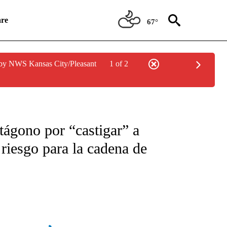
re
67°
by NWS Kansas City/Pleasant
1 of 2
ICATIONS ABOUT NEW PAGES ON "CNN SPANISH".
tágono por “castigar” a
riesgo para la cadena de