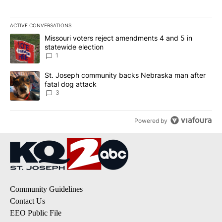
ACTIVE CONVERSATIONS
The following is a list of the most commented articles in the last 7
A trending article titled "Missouri voters reject amendments 4 an
Missouri voters reject amendments 4 and 5 in
statewide election
1
A trending article titled "St. Joseph community backs Nebraska 
St. Joseph community backs Nebraska man after
fatal dog attack
3
Powered by
Community Guidelines
Contact Us
EEO Public File