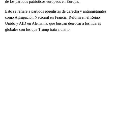
de los partidos patrióticos europeos en Europa.
Esto se refiere a partidos populistas de derecha y antinmigrantes
como Agrupación Nacional en Francia, Reform en el Reino
Unido y AfD en Alemania, que buscan derrocar a los líderes
globales con los que Trump trata a diario.
A
D
V
E
R
TI
S
E
M
E
N
T