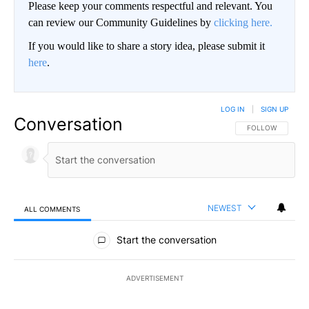
Please keep your comments respectful and relevant. You
can review our Community Guidelines by
clicking here.
If you would like to share a story idea, please submit it
here
.
LOG IN
|
SIGN UP
Conversation
FOLLOW THIS CO
FOLLOW
NEWEST
ALL COMMENTS
All Comments
Start the conversation
ADVERTISEMENT