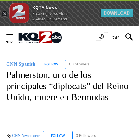
KQTV News
DOWNLOAD
Breaking News Alerts
& Video On Demand
Skip
to
74°
Content
CNN Spanish
0 Followers
FOLLOW
FOLLOW "CNN SPANISH" TO RECEIVE NOTIFICAT
Palmerston, uno de los
principales “diplocats” del Reino
Unido, muere en Bermudas
By
CNN Newsource
0 Followers
FOLLOW
FOLLOW "CNN NEWSOURCE" TO RECEIVE NO