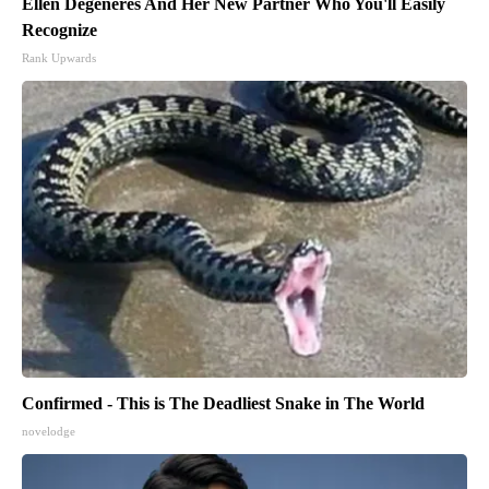
Ellen Degeneres And Her New Partner Who You'll Easily
Recognize
Rank Upwards
Confirmed - This is The Deadliest Snake in The World
novelodge