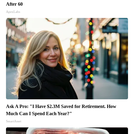
After 60
ApexLabs
Ask A Pro: "I Have $2.3M Saved for Retirement. How
Much Can I Spend Each Year?"
SmartAsset