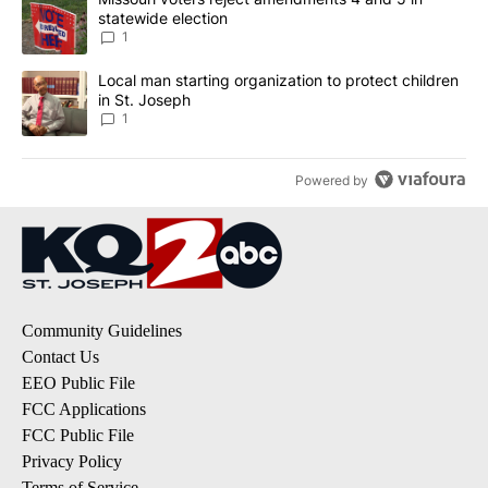
statewide election
1
A trending article titled "Local man starting organization to prote
Local man starting organization to protect children
in St. Joseph
1
Powered by
Community Guidelines
Contact Us
EEO Public File
FCC Applications
FCC Public File
Privacy Policy
Terms of Service