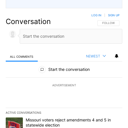
LOG IN
|
SIGN UP
Conversation
FOLLOW THIS CO
FOLLOW
NEWEST
ALL COMMENTS
All Comments
Start the conversation
ADVERTISEMENT
ACTIVE CONVERSATIONS
The following is a list of the most commented articles in the last 7
A trending article titled "Missouri voters reject amendments 4 an
Missouri voters reject amendments 4 and 5 in
statewide election