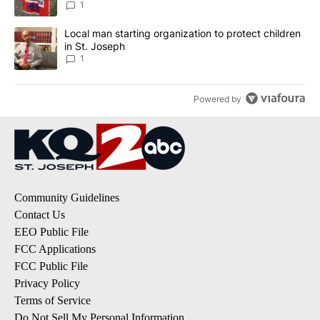
1
A trending article titled "Local man starting organization to prote
Local man starting organization to protect children
in St. Joseph
1
Powered by
Community Guidelines
Contact Us
EEO Public File
FCC Applications
FCC Public File
Privacy Policy
Terms of Service
Do Not Sell My Personal Information