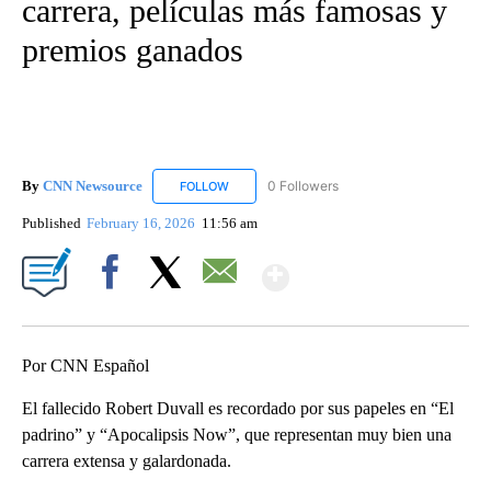
carrera, películas más famosas y
premios ganados
By
CNN Newsource
0 Followers
FOLLOW
FOLLOW "CNN NEWSOURCE" TO RECEIVE NO
Published
February 16, 2026
11:56 am
Show More
Facebook
X
Email
Por CNN Español
El fallecido Robert Duvall es recordado por sus papeles en “El
padrino” y “Apocalipsis Now”, que representan muy bien una
carrera extensa y galardonada.