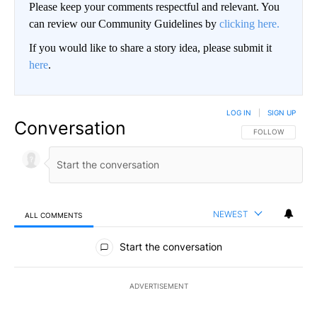
Please keep your comments respectful and relevant. You
can review our Community Guidelines by
clicking here.
If you would like to share a story idea, please submit it
here
.
LOG IN
|
SIGN UP
Conversation
FOLLOW THIS CO
FOLLOW
NEWEST
ALL COMMENTS
All Comments
Start the conversation
ADVERTISEMENT