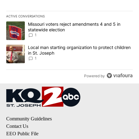
ACTIVE CONVERSATIONS
The following is a list of the most commented articles in the last 7
A trending article titled "Missouri voters reject amendments 4 an
Missouri voters reject amendments 4 and 5 in
statewide election
1
A trending article titled "Local man starting organization to prote
Local man starting organization to protect children
in St. Joseph
1
Powered by
Community Guidelines
Contact Us
EEO Public File