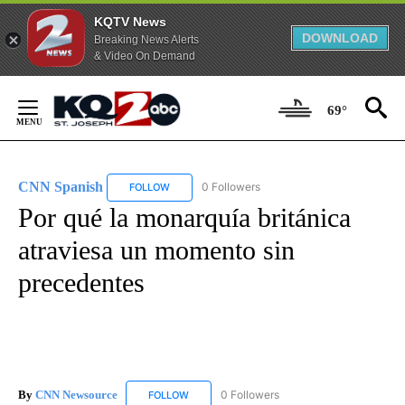
KQTV News
DOWNLOAD
Breaking News Alerts
& Video On Demand
Skip
to
69°
Content
CNN Spanish
0 Followers
FOLLOW
FOLLOW "CNN SPANISH" TO RECEIVE NOTIFICAT
Por qué la monarquía británica
atraviesa un momento sin
precedentes
By
CNN Newsource
0 Followers
FOLLOW
FOLLOW "CNN NEWSOURCE" TO RECEIVE NO