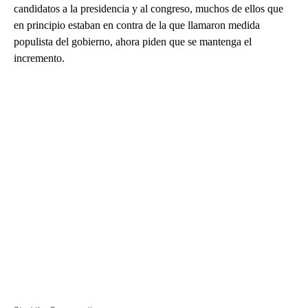
candidatos a la presidencia y al congreso, muchos de ellos que
en principio estaban en contra de la que llamaron medida
populista del gobierno, ahora piden que se mantenga el
incremento.
A
D
V
E
R
TI
S
E
M
E
N
T