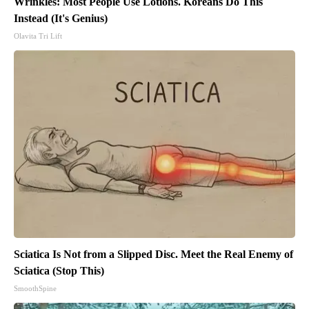
Wrinkles: Most People Use Lotions. Koreans Do This
Instead (It's Genius)
Olavita Tri Lift
Sciatica Is Not from a Slipped Disc. Meet the Real Enemy of
Sciatica (Stop This)
SmoothSpine