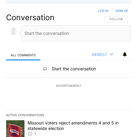
LOG IN
|
SIGN UP
Conversation
FOLLOW THIS CO
FOLLOW
NEWEST
ALL COMMENTS
All Comments
Start the conversation
ADVERTISEMENT
ACTIVE CONVERSATIONS
The following is a list of the most commented articles in the last 7
A trending article titled "Missouri voters reject amendments 4 an
Missouri voters reject amendments 4 and 5 in
statewide election
1