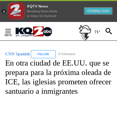
KQTV News
DOWNLOAD
Breaking News Alerts
& Video On Demand
Skip
to
71°
Content
CNN Spanish
0 Followers
FOLLOW
FOLLOW "CNN SPANISH" TO RECEIVE NOTIFICAT
En otra ciudad de EE.UU. que se
prepara para la próxima oleada de
ICE, las iglesias prometen ofrecer
santuario a inmigrantes