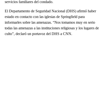
servicios familiares del condado.
El Departamento de Seguridad Nacional (DHS) afirmó haber
estado en contacto con las iglesias de Springfield para
informarles sobre las amenazas. “Nos tomamos muy en serio
todas las amenazas a las instituciones religiosas y los lugares de
culto”, declaró un portavoz del DHS a CNN.
A
D
V
E
R
TI
S
E
M
E
N
T