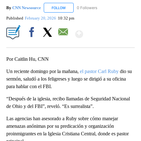
By
CNN Newsource
0 Followers
FOLLOW
FOLLOW "CNN NEWSOURCE" TO RECEIVE NO
Published
February 20, 2026
10:32 pm
Show More
Facebook
X
Email
Por Caitlin Hu, CNN
Un reciente domingo por la mañana,
el pastor Carl Ruby
dio su
sermón, saludó a los feligreses y luego se dirigió a su oficina
para hablar con el FBI.
“Después de la iglesia, recibo llamadas de Seguridad Nacional
de Ohio y del FBI”, reveló. “Es surrealista”.
Las agencias han asesorado a Ruby sobre cómo manejar
amenazas anónimas por su predicación y organización
proinmigrantes en la Iglesia Cristiana Central, donde es pastor