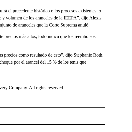
irá el precedente histórico o los procesos existentes, o
e y volumen de los aranceles de la IEEPA”, dijo Alexis
njunto de aranceles que la Corte Suprema anuló.
e precios más altos, todo indica que los reembolsos
 precios como resultado de esto”, dijo Stephanie Roth,
heque por el arancel del 15 % de los tenis que
ry Company. All rights reserved.
ISH" TO RECEIVE NOTIFICATIONS ABOUT NEW PAGES ON "CNN SPANISH".