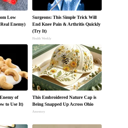
From Low
Surgeons: This Simple Trick Will
 Real Enemy)
End Knee Pain & Arthritis Quickly
(Try It)
Health Weekly
 Enemy of
This Embroidered Nature Cap is
w to Use It)
Being Snapped Up Across Ohio
Amestory