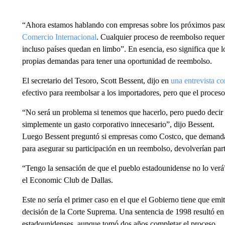
“Ahora estamos hablando con empresas sobre los próximos pasos,
Comercio Internacional
. Cualquier proceso de reembolso requeri
incluso países quedan en limbo”. En esencia, eso significa que l
propias demandas para tener una oportunidad de reembolso.
El secretario del Tesoro, Scott Bessent, dijo en
una entrevista c
efectivo para reembolsar a los importadores, pero que el proces
“No será un problema si tenemos que hacerlo, pero puedo decir
simplemente un gasto corporativo innecesario”, dijo Bessent.
Luego Bessent preguntó si empresas como Costco, que demanda
para asegurar su participación en un reembolso, devolverían part
“Tengo la sensación de que el pueblo estadounidense no lo verá”
el Economic Club de Dallas.
Este no sería el primer caso en el que el Gobierno tiene que em
decisión de la Corte Suprema. Una sentencia de 1998 resultó e
estadounidenses, aunque tomó dos años completar el proceso.