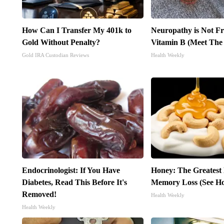
How Can I Transfer My 401k to
Neuropathy is Not 
Gold Without Penalty?
Vitamin B (Meet The
Gold IRA Custodian Reviews
Health Weekly
Endocrinologist: If You Have
Honey: The Greatest
Diabetes, Read This Before It's
Memory Loss (See Ho
Removed!
Health Weekly
Health Weekly