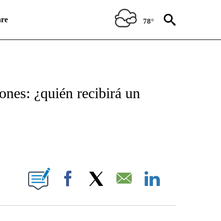
re
78°
ICATIONS ABOUT NEW PAGES ON "CNN SPANISH".
nes: ¿quién recibirá un
E NOTIFICATIONS ABOUT NEW PAGES ON "CNN NEWSOURCE".
Facebook
X
Email
LinkedIn