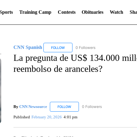
Sports
Training Camp
Contests
Obituaries
Watch
Sha
CNN Spanish
0 Followers
FOLLOW
FOLLOW "CNN SPANISH" TO RECEIVE NOTIF
La pregunta de US$ 134.000 millo
reembolso de aranceles?
By
CNN Newsource
0 Followers
FOLLOW
FOLLOW "CNN NEWSOURCE" TO RECEIV
Published
February 20, 2026
4:01 pm