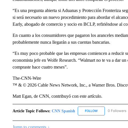
“Es una pregunta abierta si Aduanas y Protección Fronteriza segu
si será necesario un nuevo procedimiento para abordar el alcanc
Early, abogado de comercio y socio en BCLP, refiriéndose al co
En cuanto a los consumidores que pagaron los aranceles mediant
probablemente nunca llegarán a sus cuentas bancarias.
“Es muy poco probable que las empresas comiencen a reducir sus
economista jefe en Wolfe Research. “Walmart no te va a dar un c
compraste hace cuatro meses”.
The-CNN-Wire
™ & © 2026 Cable News Network, Inc., a Warner Bros. Discove
Matt Egan, de CNN, contribuyó con este artículo.
Article Topic Follows:
CNN Spanish
0 Followers
FOLLOW
FOLLOW "CNN SPAN
Jump to comments ↓