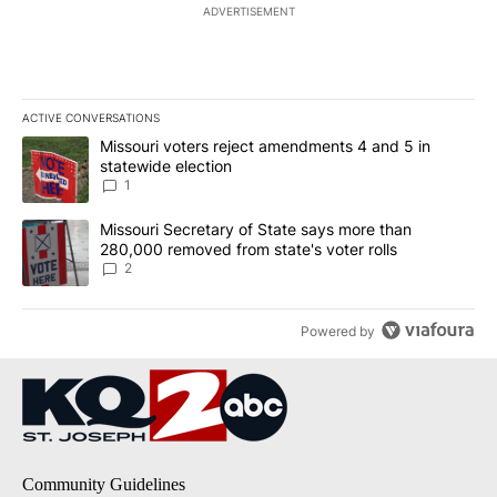
ADVERTISEMENT
ACTIVE CONVERSATIONS
The following is a list of the most commented articles in the last 7
A trending article titled "Missouri voters reject amendments 4 an
Missouri voters reject amendments 4 and 5 in
statewide election
1
A trending article titled "Missouri Secretary of State says more 
Missouri Secretary of State says more than
280,000 removed from state's voter rolls
2
Powered by
Community Guidelines