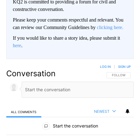
KQ2 is committed to providing a forum for civil and
constructive conversation.
Please keep your comments respectful and relevant. You
can review our Community Guidelines by
clicking here.
If you would like to share a story idea, please submit it
here
.
LOG IN
|
SIGN UP
Conversation
FOLLOW THIS CO
FOLLOW
NEWEST
ALL COMMENTS
All Comments
Start the conversation