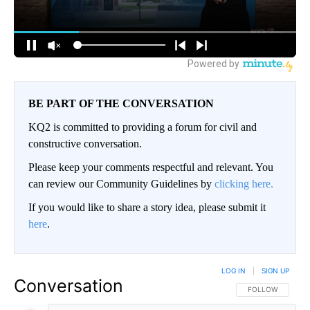
BE PART OF THE CONVERSATION
KQ2 is committed to providing a forum for civil and
constructive conversation.
Please keep your comments respectful and relevant. You
can review our Community Guidelines by
clicking here.
If you would like to share a story idea, please submit it
here
.
LOG IN
|
SIGN UP
Conversation
FOLLOW THIS CO
FOLLOW