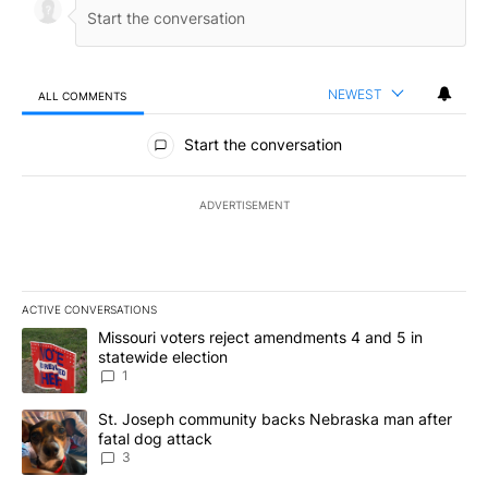
NEWEST
ALL COMMENTS
All Comments
Start the conversation
ADVERTISEMENT
ACTIVE CONVERSATIONS
The following is a list of the most commented articles in the last 7
A trending article titled "Missouri voters reject amendments 4 an
Missouri voters reject amendments 4 and 5 in
statewide election
1
A trending article titled "St. Joseph community backs Nebraska 
St. Joseph community backs Nebraska man after
fatal dog attack
3