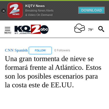
KQTV News
DOWNLOAD
Breaking News Alerts
& Video On Demand
Skip
to
79°
Content
CNN Spanish
0 Followers
FOLLOW
FOLLOW "CNN SPANISH" TO RECEIVE NOTIFICAT
Una gran tormenta de nieve se
formará frente al Atlántico. Estos
son los posibles escenarios para
la costa este de EE.UU.