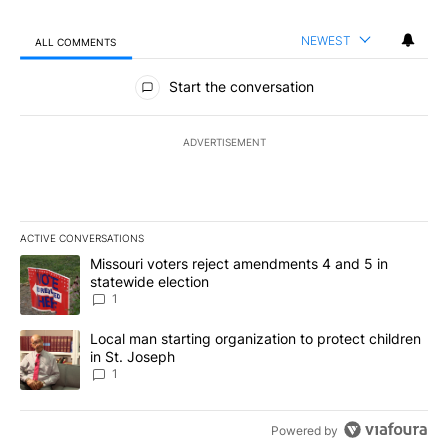
NEWEST
ALL COMMENTS
All Comments
Start the conversation
ADVERTISEMENT
ACTIVE CONVERSATIONS
The following is a list of the most commented articles in the last 7
A trending article titled "Missouri voters reject amendments 4 an
Missouri voters reject amendments 4 and 5 in
statewide election
1
A trending article titled "Local man starting organization to prote
Local man starting organization to protect children
in St. Joseph
1
Powered by