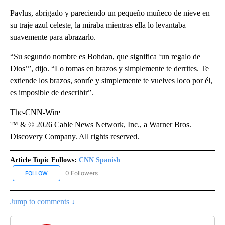
Pavlus, abrigado y pareciendo un pequeño muñeco de nieve en
su traje azul celeste, la miraba mientras ella lo levantaba
suavemente para abrazarlo.
“Su segundo nombre es Bohdan, que significa ‘un regalo de
Dios’”, dijo. “Lo tomas en brazos y simplemente te derrites. Te
extiende los brazos, sonríe y simplemente te vuelves loco por él,
es imposible de describir”.
The-CNN-Wire
™ & © 2026 Cable News Network, Inc., a Warner Bros.
Discovery Company. All rights reserved.
Article Topic Follows:
CNN Spanish
0 Followers
FOLLOW
FOLLOW "CNN SPANISH" TO RECEIVE NOTIFICATIONS ABOUT NEW
Jump to comments ↓