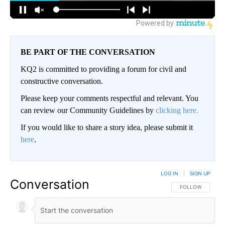
BE PART OF THE CONVERSATION
KQ2 is committed to providing a forum for civil and
constructive conversation.
Please keep your comments respectful and relevant. You
can review our Community Guidelines by
clicking here.
If you would like to share a story idea, please submit it
here
.
LOG IN
|
SIGN UP
Conversation
FOLLOW THIS CO
FOLLOW