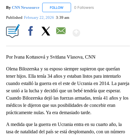
By
CNN Newsource
0 Followers
FOLLOW
FOLLOW "CNN NEWSOURCE" TO RECEIVE NO
Published
February 22, 2026
3:39 am
Show More
Facebook
X
Email
Por Ivana Kottasová y Svitlana Vlasova, CNN
Olena Bilozerska y su esposo siempre supieron que querían
tener hijos. Ella tenía 34 años y estaban listos para intentarlo
cuando estalló la guerra en el este de Ucrania en 2014. La pareja
se unió a la lucha y decidió que un bebé tendría que esperar.
Cuando Bilozerska dejó las fuerzas armadas, tenía 41 años y los
médicos le dijeron que sus posibilidades de concebir eran
prácticamente nulas. Ya era demasiado tarde.
A medida que la guerra en Ucrania entra en su cuarto año, la
tasa de natalidad del país se está desplomando, con un número