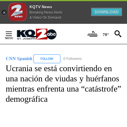
KQTV News
DOWNLOAD
Breaking News Alerts
& Video On Demand
Skip
to
70°
Content
CNN Spanish
0 Followers
FOLLOW
FOLLOW "CNN SPANISH" TO RECEIVE NOTIFICAT
Ucrania se está convirtiendo en
una nación de viudas y huérfanos
mientras enfrenta una “catástrofe”
demográfica