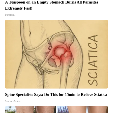
A Teaspoon on an Empty Stomach Burns All Parasites
Extremely Fast!
Paratoxil
Spine Specialists Says: Do This for 15min to Relieve Sciatica
SmoothSpine