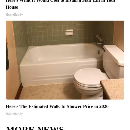
Here's What It Would Cost to Install a Stair Lift in Your
House
HomeBuddy
Here's The Estimated Walk-In Shower Price in 2026
HomeBuddy
MORE NEWS