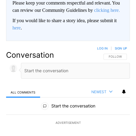
Please keep your comments respectful and relevant. You
can review our Community Guidelines by
clicking here.
If you would like to share a story idea, please submit it
here
.
LOG IN
|
SIGN UP
Conversation
FOLLOW THIS CO
FOLLOW
NEWEST
ALL COMMENTS
All Comments
Start the conversation
ADVERTISEMENT