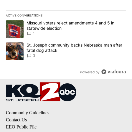
ACTIVE CONVERSATIONS
The following is a list of the most commented articles in the last 7
A trending article titled "Missouri voters reject amendments 4 an
Missouri voters reject amendments 4 and 5 in
statewide election
1
A trending article titled "St. Joseph community backs Nebraska 
St. Joseph community backs Nebraska man after
fatal dog attack
3
Powered by
Community Guidelines
Contact Us
EEO Public File