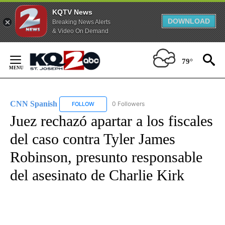
KQTV News
DOWNLOAD
Breaking News Alerts
& Video On Demand
Skip
to
79°
Content
CNN Spanish
0 Followers
FOLLOW
FOLLOW "CNN SPANISH" TO RECEIVE NOTIFICAT
Juez rechazó apartar a los fiscales
del caso contra Tyler James
Robinson, presunto responsable
del asesinato de Charlie Kirk