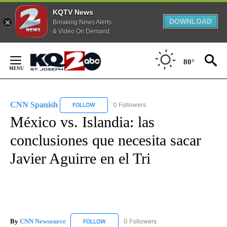
KQTV News
DOWNLOAD
Breaking News Alerts
& Video On Demand
Skip
to
80°
Content
CNN Spanish
0 Followers
FOLLOW
FOLLOW "CNN SPANISH" TO RECEIVE NOTIFICAT
México vs. Islandia: las
conclusiones que necesita sacar
Javier Aguirre en el Tri
By
CNN Newsource
0 Followers
FOLLOW
FOLLOW "CNN NEWSOURCE" TO RECEIVE NO