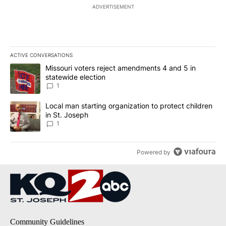
ADVERTISEMENT
ACTIVE CONVERSATIONS
The following is a list of the most commented articles in the last 7
A trending article titled "Missouri voters reject amendments 4 an
Missouri voters reject amendments 4 and 5 in
statewide election
1
A trending article titled "Local man starting organization to prote
Local man starting organization to protect children
in St. Joseph
1
Powered by
Community Guidelines