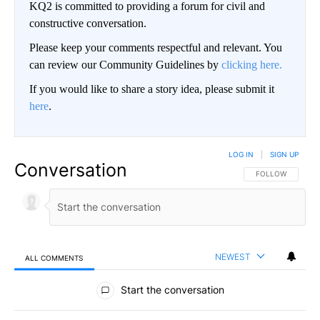
KQ2 is committed to providing a forum for civil and
constructive conversation.
Please keep your comments respectful and relevant. You
can review our Community Guidelines by
clicking here.
If you would like to share a story idea, please submit it
here
.
LOG IN
|
SIGN UP
Conversation
FOLLOW THIS CO
FOLLOW
NEWEST
ALL COMMENTS
All Comments
Start the conversation