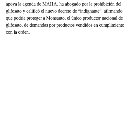
apoya la agenda de MAHA, ha abogado por la prohibición del
glifosato y calificó el nuevo decreto de “indignante”, afirmando
que podría proteger a Monsanto, el único productor nacional de
glifosato, de demandas por productos vendidos en cumplimiento
con la orden.
A
D
V
E
R
TI
S
E
M
E
N
T