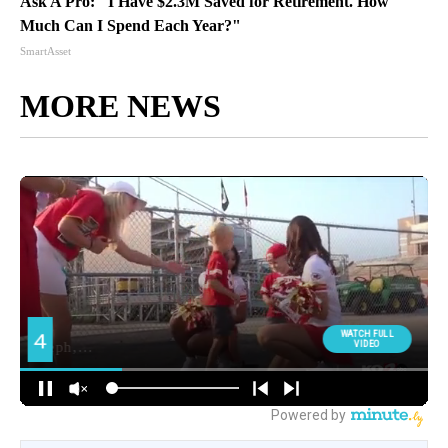
Ask A Pro: "I Have $2.3M Saved for Retirement. How
Much Can I Spend Each Year?"
SmartAsset
MORE NEWS