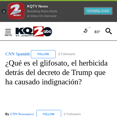
KQTV News
DOWNLOAD
Breaking News Alerts
& Video On Demand
Skip
to
83°
Content
CNN Spanish
0 Followers
FOLLOW
FOLLOW "CNN SPANISH" TO RECEIVE NOTIFICAT
¿Qué es el glifosato, el herbicida
detrás del decreto de Trump que
ha causado indignación?
By
CNN Newsource
0 Followers
FOLLOW
FOLLOW "CNN NEWSOURCE" TO RECEIVE NO