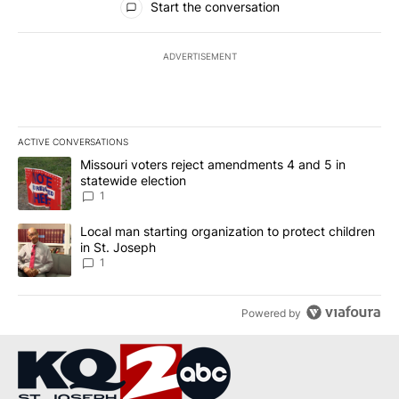
Start the conversation
ADVERTISEMENT
ACTIVE CONVERSATIONS
The following is a list of the most commented articles in the last 7
A trending article titled "Missouri voters reject amendments 4 an
Missouri voters reject amendments 4 and 5 in
statewide election
1
A trending article titled "Local man starting organization to prote
Local man starting organization to protect children
in St. Joseph
1
Powered by