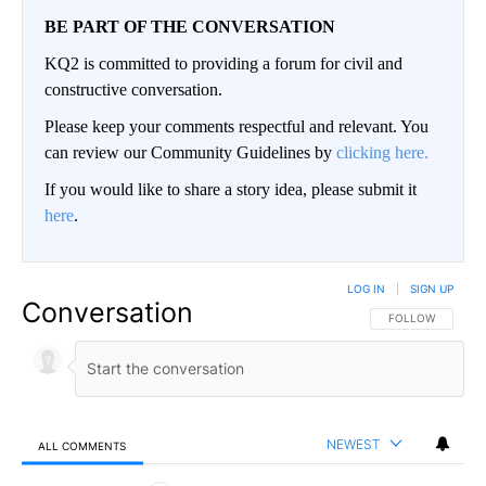
BE PART OF THE CONVERSATION
KQ2 is committed to providing a forum for civil and
constructive conversation.
Please keep your comments respectful and relevant. You
can review our Community Guidelines by
clicking here.
If you would like to share a story idea, please submit it
here
.
LOG IN
|
SIGN UP
Conversation
FOLLOW THIS CO
FOLLOW
NEWEST
ALL COMMENTS
All Comments