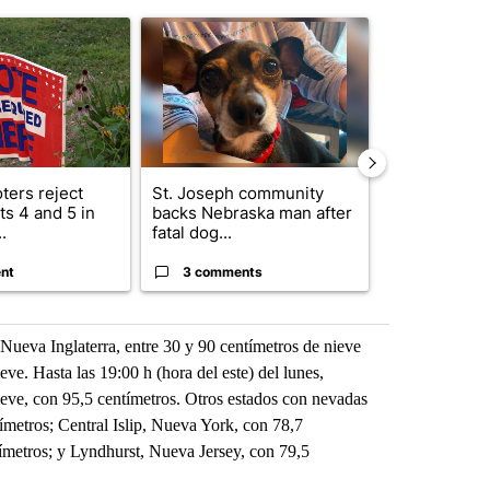
st 7 days.
ticle titled "Missouri voters reject amendments 4 and 5 in statewide 
A trending article titled "St. Joseph community
A trending arti
ters reject
St. Joseph community
Missouri Sec
s 4 and 5 in
backs Nebraska man after
State says m
.
fatal dog...
280,000 remo
nt
3 comments
2 commen
Nueva Inglaterra, entre 30 y 90 centímetros de nieve
ve. Hasta las 19:00 h (hora del este) del lunes,
ieve, con 95,5 centímetros. Otros estados con nevadas
metros; Central Islip, Nueva York, con 78,7
ímetros; y Lyndhurst, Nueva Jersey, con 79,5