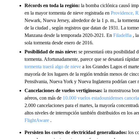
Récords en toda la región:
la bomba ciclónica causó impa
en la mayor tormenta de nieve registrada en
Providence, R
Newark, Nueva Jersey, alrededor de la 1 p. m., la torment
de la ciudad , según registros que datan de 1931. La torm
Manzana desde la temporada 2020-2021. En
Filadelfia
, l
sola tormenta desde enero de 2016.
Posibilidad de más nieve:
se presentará otra posibilidad d
tormenta. Afortunadamente, parece que se desatará rápida
tormenta traerá algo de nieve
a los Grandes Lagos el martes
mayoría de los lugares de la región tendrán menos de cinc
Pensilvania, Nueva York y Nueva Inglaterra podrían caer 
Cancelaciones de vuelos vertiginosas:
la monstruosa bomb
aéreos, con más de
10.000 vuelos estadounidenses cancel
2.000 cancelaciones para el martes, la mayoría concentrad
altos niveles de interrupción también distribuidos en los 
FlightAware
.
Persisten los cortes de electricidad generalizados:
los co