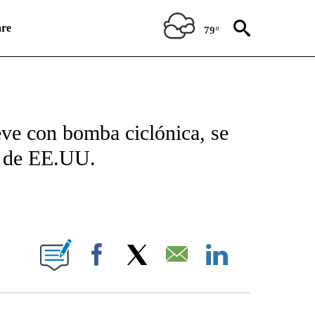
re
79°
ICATIONS ABOUT NEW PAGES ON "CNN SPANISH".
eve con bomba ciclónica, se
e de EE.UU.
E NOTIFICATIONS ABOUT NEW PAGES ON "CNN NEWSOURCE".
Facebook
X
Email
LinkedIn