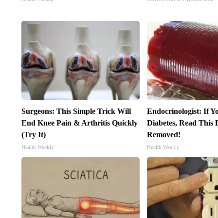
Surgeons: This Simple Trick Will
Endocrinologist: If 
End Knee Pain & Arthritis Quickly
Diabetes, Read This B
(Try It)
Removed!
Health Weekly
Health Weekly