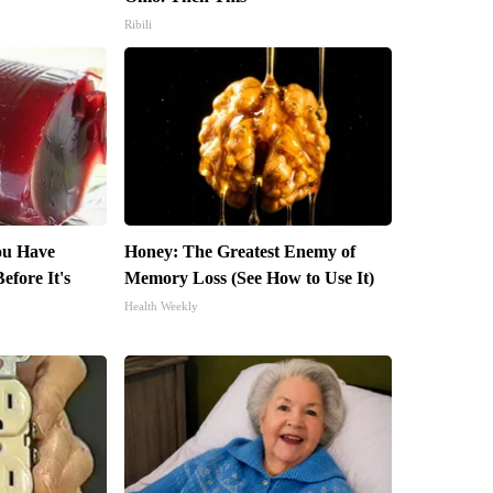
Ribili
You Have
Honey: The Greatest Enemy of
efore It's
Memory Loss (See How to Use It)
Health Weekly