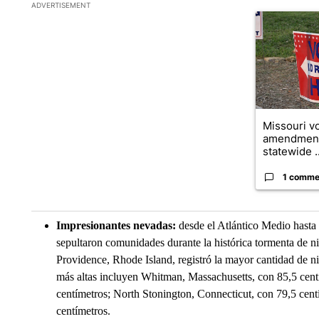
The following is a list of the most commented articles in the la
ADVERTISEMENT
A trending ar
Missouri vo
amendment
statewide ..
1 comme
Impresionantes nevadas:
desde el Atlántico Medio hasta 
sepultaron comunidades durante la histórica tormenta de nie
Providence, Rhode Island, registró la mayor cantidad de n
más altas incluyen Whitman, Massachusetts, con 85,5 centí
centímetros; North Stonington, Connecticut, con 79,5 cent
centímetros.