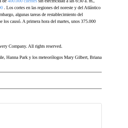
ca de
400.000 clientes
sin electricidad a las 6:30 a. m.,
00
. Los cortes en las regiones del noreste y del Atlántico
mbargo, algunas tareas de restablecimiento del
e los causó. A primera hora del martes, unos 375.000
ry Company. All rights reserved.
ile, Hanna Park y los meteorólogos Mary Gilbert, Briana
ISH" TO RECEIVE NOTIFICATIONS ABOUT NEW PAGES ON "CNN SPANISH".