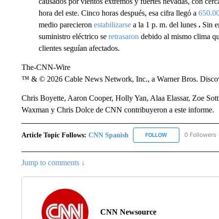
causados ​​por vientos extremos y fuertes nevadas, con cer
hora del este. Cinco horas después, esa cifra llegó a
650.0
medio parecieron
estabilizarse
a la 1 p. m. del lunes
.
Sin e
suministro eléctrico se
retrasaron
debido al mismo clima qu
clientes seguían afectados.
The-CNN-Wire
™ & © 2026 Cable News Network, Inc., a Warner Bros. Discove
Chris Boyette, Aaron Cooper, Holly Yan, Alaa Elassar, Zoe Sott
Waxman y Chris Dolce de CNN contribuyeron a este informe.
Article Topic Follows:
CNN Spanish
0 Followers
FOLLOW
FOLLOW "CNN SPAN
Jump to comments ↓
CNN Newsource