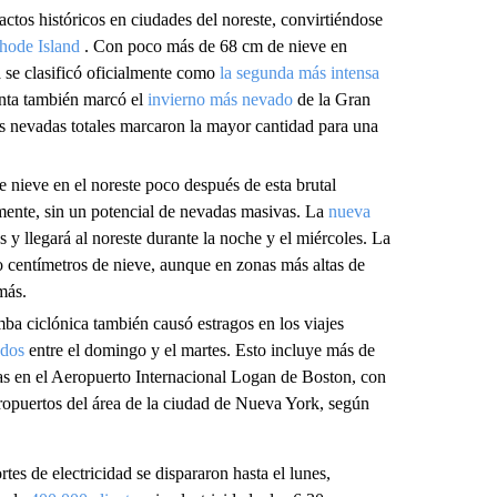
ctos históricos en ciudades del noreste, convirtiéndose
hode Island
. Con poco más de 68 cm de nieve en
a se clasificó oficialmente como
la segunda más intensa
enta también marcó el
invierno más nevado
de la Gran
as nevadas totales marcaron la mayor cantidad para una
e nieve en el noreste poco después de esta brutal
mente, sin un potencial de nevadas masivas. La
nueva
 y llegará al noreste durante la noche y el miércoles. La
o centímetros de nieve, aunque en zonas más altas de
más.
a ciclónica también causó estragos en los viajes
ados
entre el domingo y el martes. Esto incluye más de
as en el Aeropuerto Internacional Logan de Boston, con
aeropuertos del área de la ciudad de Nueva York, según
rtes de electricidad se dispararon hasta el lunes,