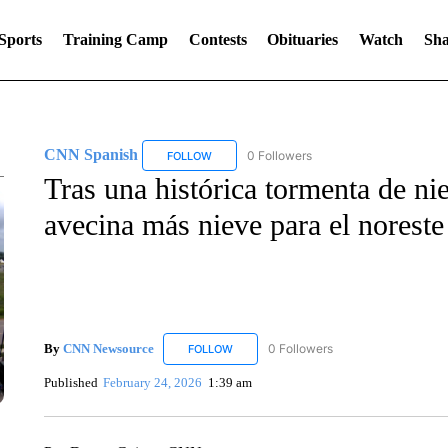
Sports
Training Camp
Contests
Obituaries
Watch
Sha
CNN Spanish
0 Followers
FOLLOW
FOLLOW "CNN SPANISH" TO RECEIVE NOTIF
Tras una histórica tormenta de ni
avecina más nieve para el norest
By
CNN Newsource
0 Followers
FOLLOW
FOLLOW "CNN NEWSOURCE" TO RECEIV
Published
February 24, 2026
1:39 am