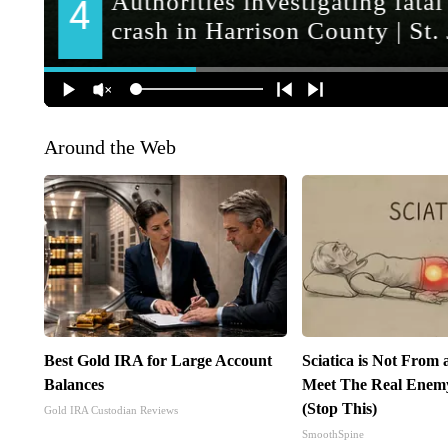
Around the Web
Best Gold IRA for Large Account
Sciatica is Not From 
Balances
Meet The Real Enemy 
(Stop This)
Gold IRA Custodian Reviews
SmoothSpine