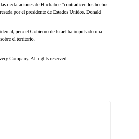
e las declaraciones de Huckabee “contradicen los hechos
expresada por el presidente de Estados Unidos, Donald
idental, pero el Gobierno de Israel ha impulsado una
obre el territorio.
ry Company. All rights reserved.
ISH" TO RECEIVE NOTIFICATIONS ABOUT NEW PAGES ON "CNN SPANISH".