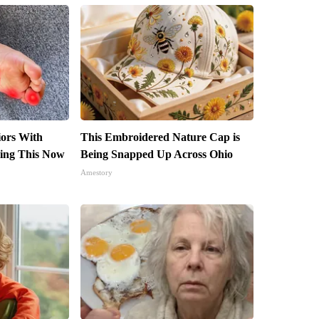
iors With
This Embroidered Nature Cap is
ing This Now
Being Snapped Up Across Ohio
Amestory