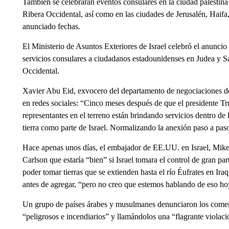
También se celebrarán eventos consulares en la ciudad palestina 
Ribera Occidental, así como en las ciudades de Jerusalén, Haif
anunciado fechas.
El Ministerio de Asuntos Exteriores de Israel celebró el anuncio
servicios consulares a ciudadanos estadounidenses en Judea y Sa
Occidental.
Xavier Abu Eid, exvocero del departamento de negociaciones de 
en redes sociales: “Cinco meses después de que el presidente Tr
representantes en el terreno están brindando servicios dentro de l
tierra como parte de Israel. Normalizando la anexión paso a pas
Hace apenas unos días, el embajador de EE.UU. en Israel, Mike
Carlson que estaría “bien” si Israel tomara el control de gran pa
poder tomar tierras que se extienden hasta el río Éufrates en Ira
antes de agregar, “pero no creo que estemos hablando de eso ho
Un grupo de países árabes y musulmanes denunciaron los comen
“peligrosos e incendiarios” y llamándolos una “flagrante violaci