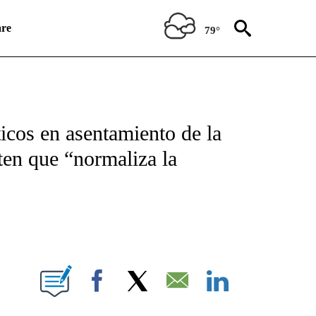
re
79°
ICATIONS ABOUT NEW PAGES ON "CNN SPANISH".
icos en asentamiento de la
rten que “normaliza la
E NOTIFICATIONS ABOUT NEW PAGES ON "CNN NEWSOURCE".
Facebook
X
Email
LinkedIn