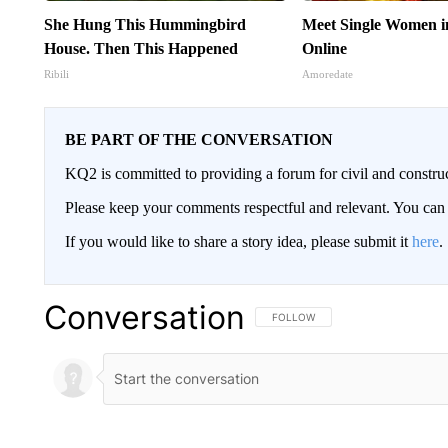
She Hung This Hummingbird
Meet Single Women i
House. Then This Happened
Online
Ribili
Amoredate
BE PART OF THE CONVERSATION
KQ2 is committed to providing a forum for civil and constru
Please keep your comments respectful and relevant. You c
If you would like to share a story idea, please submit it
here
.
Conversation
FOLLOW THIS CONVERSATION TO 
FOLLOW