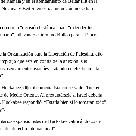
de Ramala y en el asentamiento de Beitar Illit en la
a, Netanya y Beit Shemesh, aunque aún no se han
 como una “decisión histórica” para “extender los
maria”, utilizando el término bíblico para la Ribera
la Organización para la Liberación de Palestina, dijo
ump dijo que está en contra de la anexión, sus
os asentamientos israelíes, tratando en efecto toda la
o”.
 Huckabee, dijo al comentarista conservador Tucker
rte de Medio Oriente. Al preguntársele si Israel debería
q, Huckabee respondió: “Estaría bien si lo tomaran todo”,
y”.
tarios expansionistas de Huckabee calificándolos de
ón del derecho internacional”.