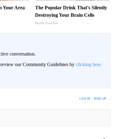
n Your Area
The Popular Drink That's Silently
Destroying Your Brain Cells
Health Frontline
ctive conversation.
an review our Community Guidelines by
clicking here.
BE NOTIFIED WHEN NEW COMMENTS ARE POSTED
LOG IN
|
SIGN UP