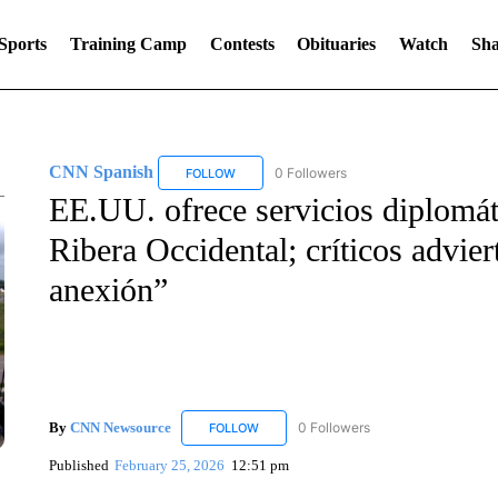
Sports
Training Camp
Contests
Obituaries
Watch
Sha
CNN Spanish
0 Followers
FOLLOW
FOLLOW "CNN SPANISH" TO RECEIVE NOTIF
EE.UU. ofrece servicios diplomát
Ribera Occidental; críticos advie
anexión”
By
CNN Newsource
0 Followers
FOLLOW
FOLLOW "CNN NEWSOURCE" TO RECEIV
Published
February 25, 2026
12:51 pm