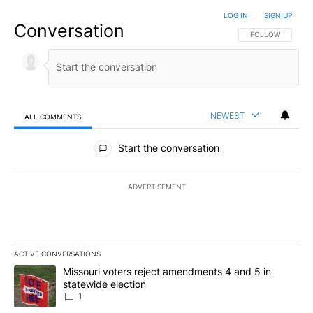
LOG IN
|
SIGN UP
Conversation
FOLLOW THIS CO
FOLLOW
NEWEST
ALL COMMENTS
All Comments
Start the conversation
ADVERTISEMENT
ACTIVE CONVERSATIONS
The following is a list of the most commented articles in the last 7
A trending article titled "Missouri voters reject amendments 4 an
Missouri voters reject amendments 4 and 5 in
statewide election
1