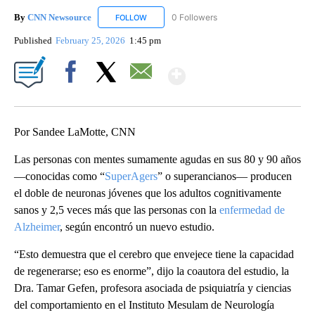
By
CNN Newsource
0 Followers
FOLLOW
FOLLOW "CNN NEWSOURCE" TO RECEIVE NO
Published
February 25, 2026
1:45 pm
Show More
Facebook
X
Email
Por Sandee LaMotte, CNN
Las personas con mentes sumamente agudas en sus 80 y 90 años
—conocidas como “
SuperAgers
” o superancianos— producen
el doble de neuronas jóvenes que los adultos cognitivamente
sanos y 2,5 veces más que las personas con la
enfermedad de
Alzheimer
, según encontró un nuevo estudio.
“Esto demuestra que el cerebro que envejece tiene la capacidad
de regenerarse; eso es enorme”, dijo la coautora del estudio, la
Dra. Tamar Gefen, profesora asociada de psiquiatría y ciencias
del comportamiento en el Instituto Mesulam de Neurología