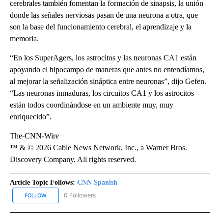
cerebrales también fomentan la formación de sinapsis, la unión
donde las señales nerviosas pasan de una neurona a otra, que
son la base del funcionamiento cerebral, el aprendizaje y la
memoria.
“En los SuperAgers, los astrocitos y las neuronas CA1 están
apoyando el hipocampo de maneras que antes no entendíamos,
al mejorar la señalización sináptica entre neuronas”, dijo Gefen.
“Las neuronas inmaduras, los circuitos CA1 y los astrocitos
están todos coordinándose en un ambiente muy, muy
enriquecido”.
The-CNN-Wire
™ & © 2026 Cable News Network, Inc., a Warner Bros.
Discovery Company. All rights reserved.
Article Topic Follows:
CNN Spanish
0 Followers
FOLLOW
FOLLOW "CNN SPANISH" TO RECEIVE NOTIFICATIONS ABOUT NEW