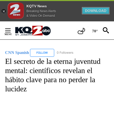
KQTV News
DOWNLOAD
Breaking News Alerts
& Video On Demand
Skip
to
70°
Content
CNN Spanish
0 Followers
FOLLOW
FOLLOW "CNN SPANISH" TO RECEIVE NOTIFICAT
El secreto de la eterna juventud
mental: científicos revelan el
hábito clave para no perder la
lucidez