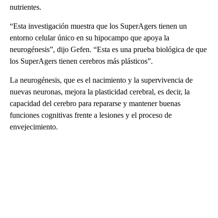
nutrientes.
“Esta investigación muestra que los SuperAgers tienen un
entorno celular único en su hipocampo que apoya la
neurogénesis”, dijo Gefen. “Esta es una prueba biológica de que
los SuperAgers tienen cerebros más plásticos”.
La neurogénesis, que es el nacimiento y la supervivencia de
nuevas neuronas, mejora la plasticidad cerebral, es decir, la
capacidad del cerebro para repararse y mantener buenas
funciones cognitivas frente a lesiones y el proceso de
envejecimiento.
A
D
V
E
R
TI
S
E
M
E
N
T