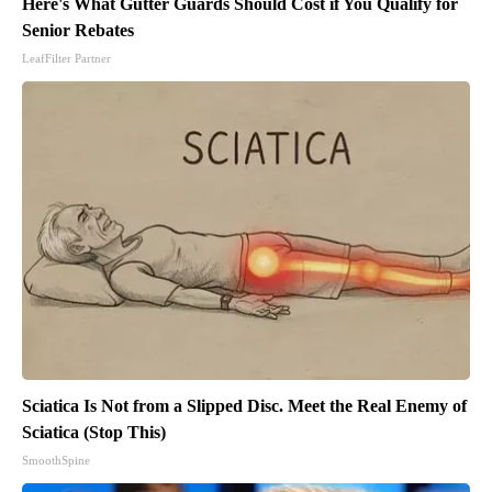
Here's What Gutter Guards Should Cost if You Qualify for
Senior Rebates
LeafFilter Partner
Sciatica Is Not from a Slipped Disc. Meet the Real Enemy of
Sciatica (Stop This)
SmoothSpine