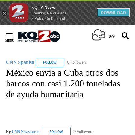
KQTV News
DOWNLOAD
Breaking News Alerts
& Video On Demand
Skip
to
80°
Content
CNN Spanish
0 Followers
FOLLOW
FOLLOW "CNN SPANISH" TO RECEIVE NOTIFICAT
México envía a Cuba otros dos
barcos con casi 1.200 toneladas
de ayuda humanitaria
By
CNN Newsource
0 Followers
FOLLOW
FOLLOW "CNN NEWSOURCE" TO RECEIVE NO