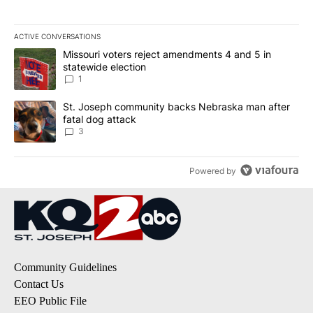
ACTIVE CONVERSATIONS
The following is a list of the most commented articles in the last 7
A trending article titled "Missouri voters reject amendments 4 an
Missouri voters reject amendments 4 and 5 in
statewide election
1
A trending article titled "St. Joseph community backs Nebraska 
St. Joseph community backs Nebraska man after
fatal dog attack
3
Powered by
Community Guidelines
Contact Us
EEO Public File