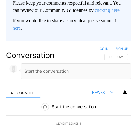
Please keep your comments respectful and relevant. You
can review our Community Guidelines by
clicking here.
If you would like to share a story idea, please submit it
here
.
LOG IN
|
SIGN UP
Conversation
FOLLOW THIS CO
FOLLOW
NEWEST
ALL COMMENTS
All Comments
Start the conversation
ADVERTISEMENT