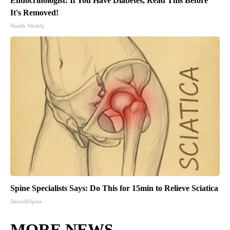
Endocrinologist: If You Have Diabetes, Read This Before
It's Removed!
Health Weekly
Spine Specialists Says: Do This for 15min to Relieve Sciatica
SmoothSpine
MORE NEWS