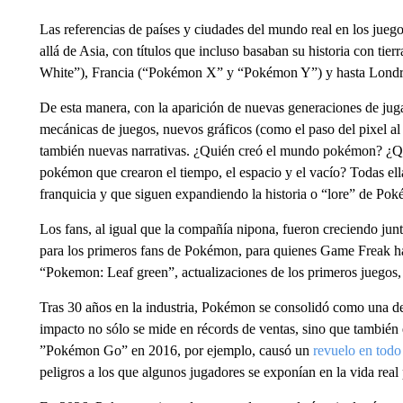
Las referencias de países y ciudades del mundo real en los juego
allá de Asia, con títulos que incluso basaban su historia con ti
White”), Francia (“Pokémon X” y “Pokémon Y”) y hasta Lond
De esta manera, con la aparición de nuevas generaciones de ju
mecánicas de juegos, nuevos gráficos (como el paso del pixel a
también nuevas narrativas. ¿Quién creó el mundo pokémon? ¿Quié
pokémon que crearon el tiempo, el espacio y el vacío? Todas ella
franquicia y que siguen expandiendo la historia o “lore” de Po
Los fans, al igual que la compañía nipona, fueron creciendo junto
para los primeros fans de Pokémon, para quienes Game Freak ha
“Pokemon: Leaf green”, actualizaciones de los primeros juegos, 
Tras 30 años en la industria, Pokémon se consolidó como una de 
impacto no sólo se mide en récords de ventas, sino que también e
”Pokémon Go” en 2016, por ejemplo, causó un
revuelo en tod
peligros a los que algunos jugadores se exponían en la vida real p