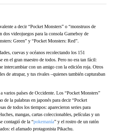
alente a decir “Pocket Monsters” o “monstruos de
on dos videojuegos para la consola Gameboy de
onsters: Green” y “Pocket Monsters: Red”.
udades, cuevas y océanos recolectando los 151
 en el gran maestro de todos. Pero no era tan fácil:
ue intercambiar con un amigo con la edición roja. Otros
es de atrapar, y tus rivales –quienes también capturaban
 a varios países de Occidente. Los “Pocket Monsters”
de la palabras en japonés para decir “Pocket
sas de todos los tiempos: aparecieron series para
eluches, mangas, cartas coleccionables, películas y un
se contagió de la “
pokemanía
” y el rostro de un ratón
rcados: el afamado protagonista Pikachu.