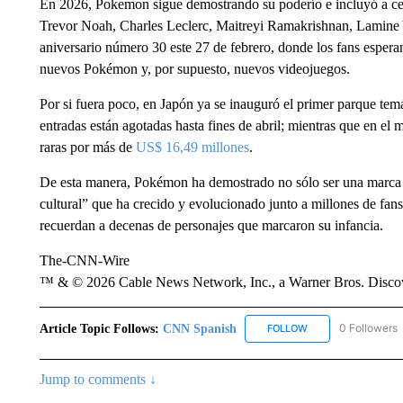
En 2026, Pokemon sigue demostrando su poderío e incluyó a c
Trevor Noah, Charles Leclerc, Maitreyi Ramakrishnan, Lamine 
aniversario número 30 este 27 de febrero, donde los fans espera
nuevos Pokémon y, por supuesto, nuevos videojuegos.
Por si fuera poco, en Japón ya se inauguró el primer parque tem
entradas están agotadas hasta fines de abril; mientras que en el 
raras por más de
US$ 16,49 millones
.
De esta manera, Pokémon ha demostrado no sólo ser una marca p
cultural” que ha crecido y evolucionado junto a millones de fan
recuerdan a decenas de personajes que marcaron su infancia.
The-CNN-Wire
™ & © 2026 Cable News Network, Inc., a Warner Bros. Discove
Article Topic Follows:
CNN Spanish
0 Followers
FOLLOW
FOLLOW "CNN SPAN
Jump to comments ↓