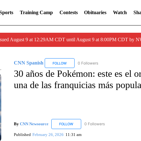
Sports
Training Camp
Contests
Obituaries
Watch
Sha
issued August 9 at 12:29AM CDT until August 9 at 8:00PM CDT by
CNN Spanish
0 Followers
FOLLOW
FOLLOW "CNN SPANISH" TO RECEIVE NOTIF
30 años de Pokémon: este es el or
una de las franquicias más popula
By
CNN Newsource
0 Followers
FOLLOW
FOLLOW "CNN NEWSOURCE" TO RECEIV
Published
February 26, 2026
11:31 am