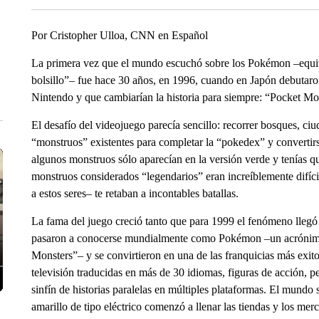
Por Cristopher Ulloa, CNN en Español
La primera vez que el mundo escuchó sobre los Pokémon –equiv
bolsillo”– fue hace 30 años, en 1996, cuando en Japón debutar
Nintendo y que cambiarían la historia para siempre: “Pocket M
El desafío del videojuego parecía sencillo: recorrer bosques, ci
“monstruos” existentes para completar la “pokedex” y convertirse
algunos monstruos sólo aparecían en la versión verde y tenías q
monstruos considerados “legendarios” eran increíblemente difícil
a estos seres– te retaban a incontables batallas.
La fama del juego creció tanto que para 1999 el fenómeno llegó
pasaron a conocerse mundialmente como Pokémon –un acrónimo 
Monsters”– y se convirtieron en una de las franquicias más exito
televisión traducidas en más de 30 idiomas, figuras de acción, p
sinfín de historias paralelas en múltiples plataformas. El mundo 
amarillo de tipo eléctrico comenzó a llenar las tiendas y los me