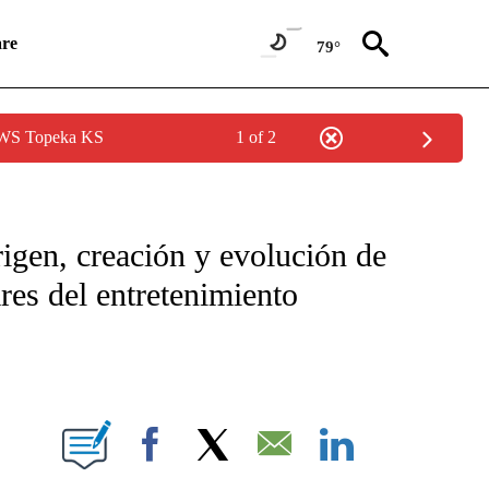
re
79°
 NWS Topeka KS
1 of 2
ICATIONS ABOUT NEW PAGES ON "CNN SPANISH".
igen, creación y evolución de
res del entretenimiento
E NOTIFICATIONS ABOUT NEW PAGES ON "CNN NEWSOURCE".
Facebook
X
Email
LinkedIn