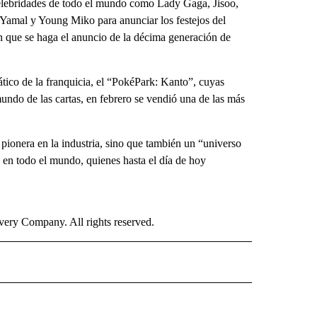
elebridades de todo el mundo como Lady Gaga, Jisoo,
Yamal y Young Miko para anunciar los festejos del
n que se haga el anuncio de la décima generación de
ático de la franquicia, el “PokéPark: Kanto”, cuyas
mundo de las cartas, en febrero se vendió una de las más
ionera en la industria, sino que también un “universo
s en todo el mundo, quienes hasta el día de hoy
ry Company. All rights reserved.
ISH" TO RECEIVE NOTIFICATIONS ABOUT NEW PAGES ON "CNN SPANISH".