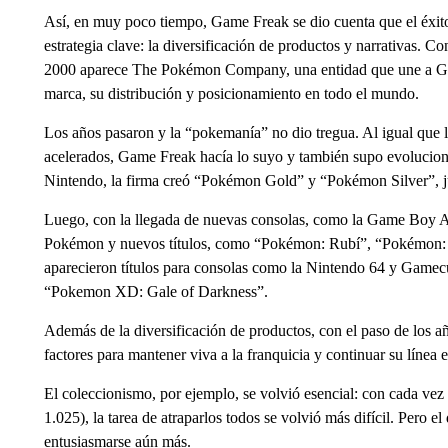
Así, en muy poco tiempo, Game Freak se dio cuenta que el éxit
estrategia clave: la diversificación de productos y narrativas. Con
2000 aparece The Pokémon Company, una entidad que une a Gam
marca, su distribución y posicionamiento en todo el mundo.
Los años pasaron y la “pokemanía” no dio tregua. Al igual que
acelerados, Game Freak hacía lo suyo y también supo evolucio
Nintendo, la firma creó “Pokémon Gold” y “Pokémon Silver”, jue
Luego, con la llegada de nuevas consolas, como la Game Boy A
Pokémon y nuevos títulos, como “Pokémon: Rubí”, “Pokémon: Z
aparecieron títulos para consolas como la Nintendo 64 y Game
“Pokemon XD: Gale of Darkness”.
Además de la diversificación de productos, con el paso de lo
factores para mantener viva a la franquicia y continuar su línea e
El coleccionismo, por ejemplo, se volvió esencial: con cada ve
1.025), la tarea de atraparlos todos se volvió más difícil. Pero el 
entusiasmarse aún más.