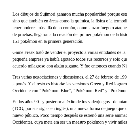
Los dibujos de Sujimori ganaron mucha popularidad porque estab
sino que también en áreas como la química, la física o la termo
tener poderes más allá de lo común, como lanzar fuego o ataques 
de pruebas, llegaron a la creación del primer pokémon de la hist
151 pokémon en la primera generación.
Game Freak trató de vender el proyecto a varias entidades de la i
pequeña empresa ya había agotado todos sus recursos y solo que
acuerdo milagroso con algún gigante. Y fue entonces cuando Nint
Tras varias negociaciones y discusiones, el 27 de febrero de 19
japonés. Y el resto es historia: las versiones Green y Red logra
Occidente con “Pokémon: Blue”, “Pokémon: Red” y “Pokémon
En los años 90 –y posterior al éxito de los videojuegos– debuta
(TCG, por sus siglas en inglés), una nueva forma de juego que ca
nuevo público. Poco tiempo después se estrenó una serie animad
Occidente), cuya meta era ser un maestro pokémon y vivir miles