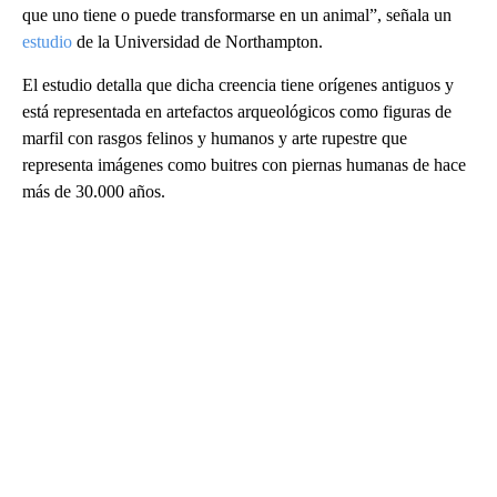
que uno tiene o puede transformarse en un animal”, señala un
estudio
de la Universidad de Northampton.
El estudio detalla que dicha creencia tiene orígenes antiguos y
está representada en artefactos arqueológicos como figuras de
marfil con rasgos felinos y humanos y arte rupestre que
representa imágenes como buitres con piernas humanas de hace
más de 30.000 años.
A
D
V
E
R
TI
S
E
M
E
N
T