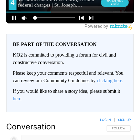
BE PART OF THE CONVERSATION
KQ2 is committed to providing a forum for civil and
constructive conversation.
Please keep your comments respectful and relevant. You
can review our Community Guidelines by
clicking here.
If you would like to share a story idea, please submit it
here
.
LOG IN
|
SIGN UP
Conversation
FOLLOW THIS CO
FOLLOW