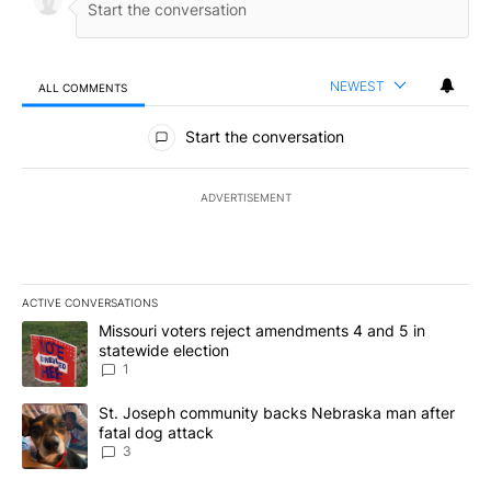
NEWEST
ALL COMMENTS
All Comments
Start the conversation
ADVERTISEMENT
ACTIVE CONVERSATIONS
The following is a list of the most commented articles in the last 7
A trending article titled "Missouri voters reject amendments 4 an
Missouri voters reject amendments 4 and 5 in
statewide election
1
A trending article titled "St. Joseph community backs Nebraska 
St. Joseph community backs Nebraska man after
fatal dog attack
3