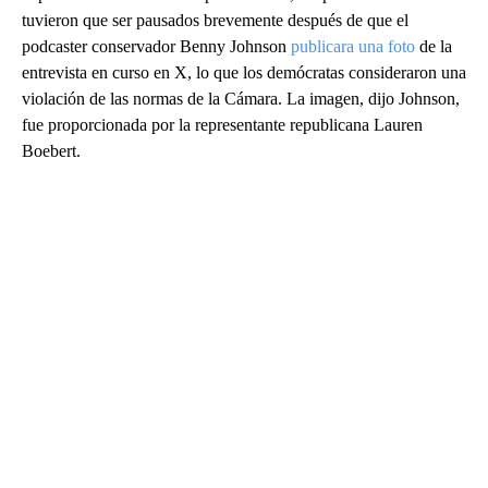
tuvieron que ser pausados brevemente después de que el
podcaster conservador Benny Johnson
publicara una foto
de la
entrevista en curso en X, lo que los demócratas consideraron una
violación de las normas de la Cámara. La imagen, dijo Johnson,
fue proporcionada por la representante republicana Lauren
Boebert.
A
D
V
E
R
TI
S
E
M
E
N
T