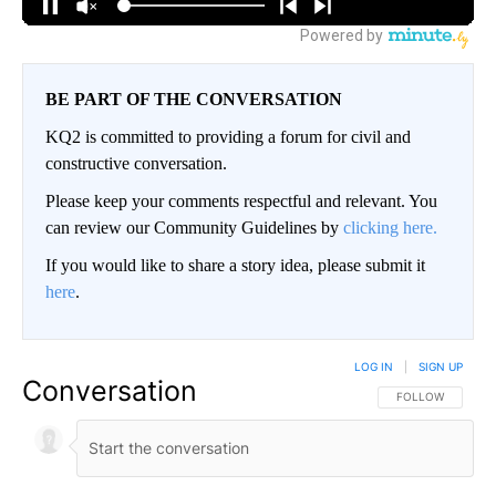
BE PART OF THE CONVERSATION
KQ2 is committed to providing a forum for civil and
constructive conversation.
Please keep your comments respectful and relevant. You
can review our Community Guidelines by
clicking here.
If you would like to share a story idea, please submit it
here
.
LOG IN
|
SIGN UP
Conversation
FOLLOW THIS CO
FOLLOW