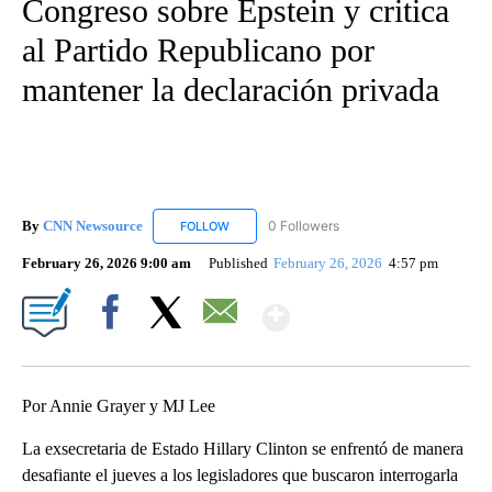
Congreso sobre Epstein y critica
al Partido Republicano por
mantener la declaración privada
By
CNN Newsource
0 Followers
FOLLOW
FOLLOW "CNN NEWSOURCE" TO RECEIVE NO
February 26, 2026 9:00 am
Published
February 26, 2026
4:57 pm
Show More
Facebook
X
Email
Por Annie Grayer y MJ Lee
La exsecretaria de Estado Hillary Clinton se enfrentó de manera
desafiante el jueves a los legisladores que buscaron interrogarla