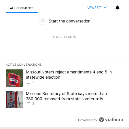
NEWEST
ALL COMMENTS
All Comments
Start the conversation
ADVERTISEMENT
ACTIVE CONVERSATIONS
The following is a list of the most commented articles in the last 7
A trending article titled "Missouri voters reject amendments 4 an
Missouri voters reject amendments 4 and 5 in
statewide election
1
A trending article titled "Missouri Secretary of State says more 
Missouri Secretary of State says more than
280,000 removed from state's voter rolls
2
Powered by