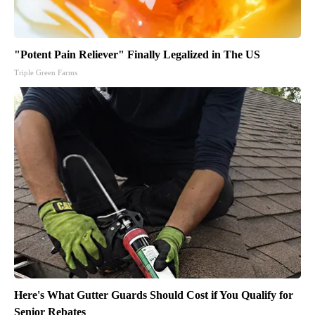
"Potent Pain Reliever" Finally Legalized in The US
Triple Green Farms
Here's What Gutter Guards Should Cost if You Qualify for
Senior Rebates