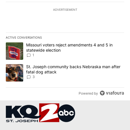
ADVERTISEMENT
ACTIVE CONVERSATIONS
The following is a list of the most commented articles in the last 7
A trending article titled "Missouri voters reject amendments 4 an
Missouri voters reject amendments 4 and 5 in
statewide election
1
A trending article titled "St. Joseph community backs Nebraska 
St. Joseph community backs Nebraska man after
fatal dog attack
3
Powered by