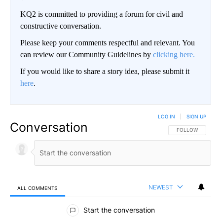
KQ2 is committed to providing a forum for civil and
constructive conversation.
Please keep your comments respectful and relevant. You
can review our Community Guidelines by
clicking here.
If you would like to share a story idea, please submit it
here
.
LOG IN
|
SIGN UP
Conversation
FOLLOW THIS CO
FOLLOW
NEWEST
ALL COMMENTS
All Comments
Start the conversation