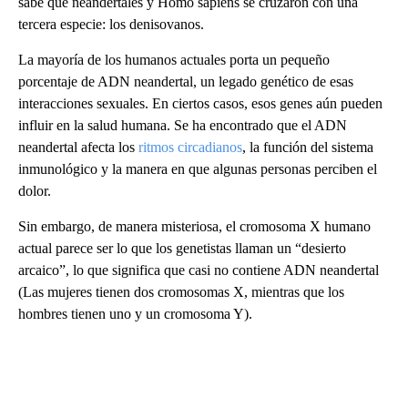
sabe que neandertales y Homo sapiens se cruzaron con una
tercera especie: los denisovanos.
La mayoría de los humanos actuales porta un pequeño
porcentaje de ADN neandertal, un legado genético de esas
interacciones sexuales. En ciertos casos, esos genes aún pueden
influir en la salud humana. Se ha encontrado que el ADN
neandertal afecta los
ritmos circadianos
, la función del sistema
inmunológico y la manera en que algunas personas perciben el
dolor.
Sin embargo, de manera misteriosa, el cromosoma X humano
actual parece ser lo que los genetistas llaman un “desierto
arcaico”, lo que significa que casi no contiene ADN neandertal
(Las mujeres tienen dos cromosomas X, mientras que los
hombres tienen uno y un cromosoma Y).
A
D
V
E
R