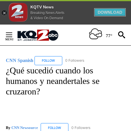
KQTV News
DOWNLOAD
Breaking News Alerts
& Video On Demand
Skip
to
77°
Content
CNN Spanish
0 Followers
FOLLOW
FOLLOW "CNN SPANISH" TO RECEIVE NOTIFICAT
¿Qué sucedió cuando los
humanos y neandertales se
cruzaron?
By
CNN Newsource
0 Followers
FOLLOW
FOLLOW "CNN NEWSOURCE" TO RECEIVE NO