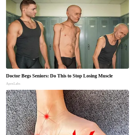
Doctor Begs Seniors: Do This to Stop Losing Muscle
ApexLabs