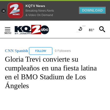
KQTV News
DOWNLOAD
Breaking News Alerts
& Video On Demand
Skip
to
81°
Content
CNN Spanish
0 Followers
FOLLOW
FOLLOW "CNN SPANISH" TO RECEIVE NOTIFICAT
Gloria Trevi convierte su
cumpleaños en una fiesta latina
en el BMO Stadium de Los
Ángeles