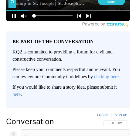
BE PART OF THE CONVERSATION
KQ2 is committed to providing a forum for civil and
constructive conversation.
Please keep your comments respectful and relevant. You
can review our Community Guidelines by
clicking here.
If you would like to share a story idea, please submit it
here
.
LOG IN
|
SIGN UP
Conversation
FOLLOW THIS CO
FOLLOW