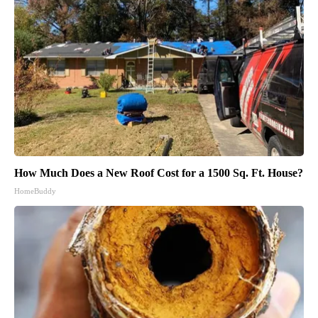
How Much Does a New Roof Cost for a 1500 Sq. Ft. House?
HomeBuddy