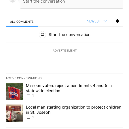
NEWEST
ALL COMMENTS
All Comments
Start the conversation
ADVERTISEMENT
ACTIVE CONVERSATIONS
The following is a list of the most commented articles in the last 7
A trending article titled "Missouri voters reject amendments 4 an
Missouri voters reject amendments 4 and 5 in
statewide election
1
A trending article titled "Local man starting organization to prote
Local man starting organization to protect children
in St. Joseph
1