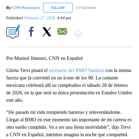
By
CNN Newsource
0 Followers
FOLLOW
FOLLOW "CNN NEWSOURCE" TO RECEIVE NO
Published
February 27, 2026
4:04 pm
Show More
Facebook
X
Email
Por Marisol Jimenez, CNN en Español
Gloria Trevi pisará el
escenario del BMO Stadium
con la misma
fuerza que la convirtió en un ícono de los 90. La cantante
mexicana celebrará allí su cumpleaños el sábado 28 de febrero
de 2026, en la que será su única presentación en Estados Unidos
este año.
“He pasado mi vida rompiendo barreras y reinventándome.
Llegar al BMO en este momento tan importante de mi carrera es
otro sueño cumplido. Va a ser una fiesta inolvidable”, dijo Trevi
a CNN en Español, mientras imagina la noche que compartirá