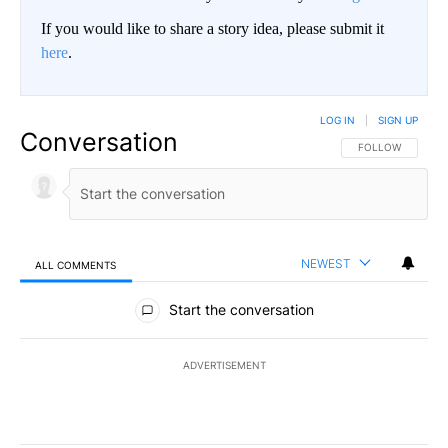
If you would like to share a story idea, please submit it
here
.
LOG IN
|
SIGN UP
Conversation
FOLLOW THIS CO
FOLLOW
NEWEST
ALL COMMENTS
All Comments
Start the conversation
ADVERTISEMENT