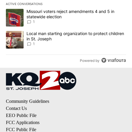
ACTIVE CONVERSATIONS
The following is a list of the most commented articles in the last 7
A trending article titled "Missouri voters reject amendments 4 an
Missouri voters reject amendments 4 and 5 in
statewide election
1
A trending article titled "Local man starting organization to prote
Local man starting organization to protect children
in St. Joseph
1
Powered by
Community Guidelines
Contact Us
EEO Public File
FCC Applications
FCC Public File