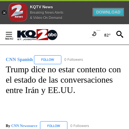
KQTV News
DOWNLOAD
Breaking News Alerts
& Video On Demand
Skip
to
82°
Content
CNN Spanish
0 Followers
FOLLOW
FOLLOW "CNN SPANISH" TO RECEIVE NOTIFICAT
Trump dice no estar contento con
el estado de las conversaciones
entre Irán y EE.UU.
By
CNN Newsource
0 Followers
FOLLOW
FOLLOW "CNN NEWSOURCE" TO RECEIVE NO