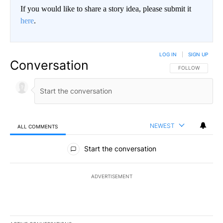
If you would like to share a story idea, please submit it
here
.
LOG IN
|
SIGN UP
Conversation
FOLLOW THIS CO
FOLLOW
NEWEST
ALL COMMENTS
All Comments
Start the conversation
ADVERTISEMENT