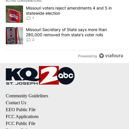
ACTIVE CONVERSATIONS
The following is a list of the most commented articles in the last 7
A trending article titled "Missouri voters reject amendments 4 an
Missouri voters reject amendments 4 and 5 in
statewide election
1
A trending article titled "Missouri Secretary of State says more 
Missouri Secretary of State says more than
280,000 removed from state's voter rolls
2
Powered by
Community Guidelines
Contact Us
EEO Public File
FCC Applications
FCC Public File