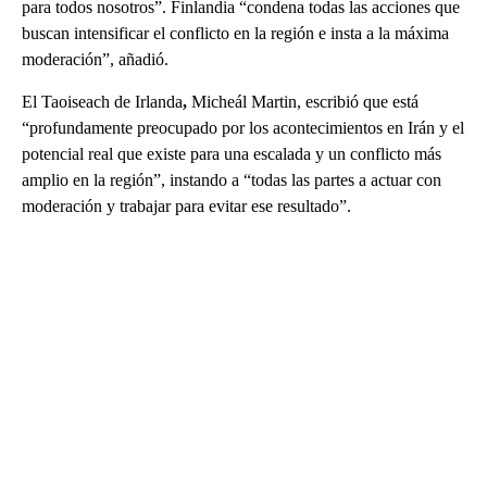
para todos nosotros”. Finlandia “condena todas las acciones que
buscan intensificar el conflicto en la región e insta a la máxima
moderación”, añadió.
El Taoiseach de Irlanda
,
Micheál Martin, escribió que está
“profundamente preocupado por los acontecimientos en Irán y el
potencial real que existe para una escalada y un conflicto más
amplio en la región”, instando a “todas las partes a actuar con
moderación y trabajar para evitar ese resultado”.
A
D
V
E
R
TI
S
E
M
E
N
T