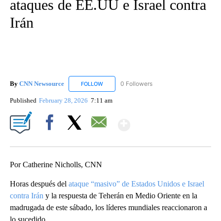
ataques de EE.UU e Israel contra
Irán
By
CNN Newsource
0 Followers
FOLLOW
FOLLOW "CNN NEWSOURCE" TO RECEIVE NO
Published
February 28, 2026
7:11 am
Show More
Facebook
X
Email
Por Catherine Nicholls, CNN
Horas después del
ataque “masivo” de Estados Unidos e Israel
contra Irán
y la respuesta de Teherán en Medio Oriente en la
madrugada de este sábado, los líderes mundiales reaccionaron a
lo sucedido.