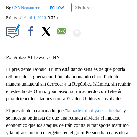
By
CNN Newsource
0 Followers
FOLLOW
FOLLOW "CNN NEWSOURCE" TO RECEIVE NO
Published
April 1, 2026
5:57 pm
Show More
Facebook
X
Email
Por Abbas Al Lawati, CNN
El presidente Donald Trump está dando señales de que podría
retirarse de la guerra con Irán, abandonando el conflicto de
manera unilateral sin derrocar a la República Islámica, sin reabrir
el estrecho de Ormuz y sin asegurar un acuerdo con Teherán
para detener los ataques contra Estados Unidos y sus aliados.
El presidente ha afirmado que “
la parte difícil ya está hecha
” y
se muestra optimista de que una retirada aliviaría el impacto
económico que los ataques de Irán contra el transporte marítimo
y la infraestructura energética en el golfo Pérsico han causado a