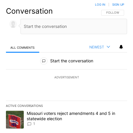
LOG IN
|
SIGN UP
Conversation
FOLLOW THIS CO
FOLLOW
NEWEST
ALL COMMENTS
All Comments
Start the conversation
ADVERTISEMENT
ACTIVE CONVERSATIONS
The following is a list of the most commented articles in the last 7
A trending article titled "Missouri voters reject amendments 4 an
Missouri voters reject amendments 4 and 5 in
statewide election
1