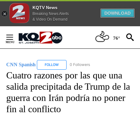
KQTV News
DOWNLOAD
Breaking News Alerts
& Video On Demand
Skip
to
76°
Content
CNN Spanish
0 Followers
FOLLOW
FOLLOW "CNN SPANISH" TO RECEIVE NOTIFICAT
Cuatro razones por las que una
salida precipitada de Trump de la
guerra con Irán podría no poner
fin al conflicto