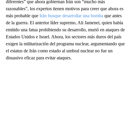
diferentes” que ahora gobiernan Irán son “mucho más
razonables”, los expertos tienen motivos para creer que ahora es
más probable que
Irán busque desarrollar una bomba
que antes
de la guerra. El anterior líder supremo, Ali Jamenei, quien había
emitido una fatua prohibiendo su desarrollo, murió en ataques de
Estados Unidos e Israel. Ahora, los sectores más duros del país
exigen la militarización del programa nuclear, argumentando que
el estatus de Irán como estado al umbral nuclear no fue un
disuasivo eficaz para evitar ataques.
A
D
V
E
R
TI
S
E
M
E
N
T