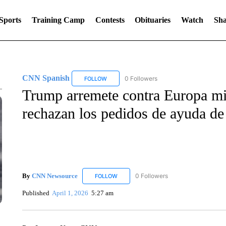
Sports
Training Camp
Contests
Obituaries
Watch
Sha
CNN Spanish
0 Followers
FOLLOW
FOLLOW "CNN SPANISH" TO RECEIVE NOTIF
Trump arremete contra Europa mi
rechazan los pedidos de ayuda d
By
CNN Newsource
0 Followers
FOLLOW
FOLLOW "CNN NEWSOURCE" TO RECEIV
Published
April 1, 2026
5:27 am