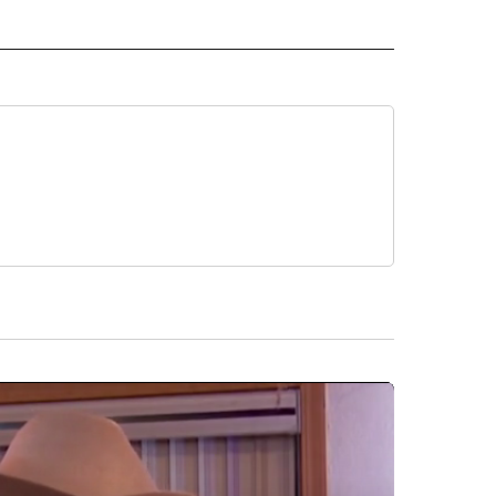
ISH" TO RECEIVE NOTIFICATIONS ABOUT NEW PAGES ON "CNN SPANISH".