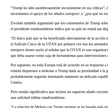
“Trump ha sido asombrosamente inconsistente en sus críticas”, d
necesitamos el apoyo de los aliados europeos’ a ‘¿por qué no n
Zwolski también argumentó que los comentarios de Trump sobre
el presidente estadounidense indica que su país no estará tan dis
“El único país que se ha beneficiado directamente de la acción
el Artículo Cinco de la OTAN por primera vez tras los atentados
europeos tienen razón al señalar que la OTAN es una organizac
que deba usarse como caja de herramientas para intervenciones ex
Por supuesto, no toda Europa está de acuerdo en su respuesta a l
estarán dispuestos a molestar a Trump dada su proximidad a la 
probablemente seguirán intentando mantener un delicado equilib
Unidos.
Pero resulta significativo que incluso un supuesto aliado cercan
una solicitud militar estadounidense.
“La relación de Meloni con Trump siempre se ha basado más en la