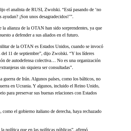
ijo el analista de RUSI, Zwolski. “Está pasando de ‘no
os ayudan? ¡Son unos desagradecidos!’”.
 la alianza de la OTAN han sido sorprendentes, ya que
puesto a defender a sus aliados en el futuro.
 militar de la OTAN es Estados Unidos, cuando se invocó
 del 11 de septiembre”, dijo Zwolski. “Y los líderes
ión de autodefensa colectiva… No es una organización
tranjeras sin siquiera ser consultadas”.
a guerra de Irán. Algunos países, como los bálticos, no
guerra en Ucrania. Y algunos, incluido el Reino Unido,
rio para preservar sus buenas relaciones con Estados
o, como el gobierno italiano de derecha, haya rechazado
 política que en las políticas públicas”, afirmó