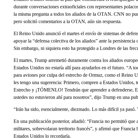
durante conversaciones extraoficiales con representantes polac
la misma pregunta a todos los aliados de la OTAN. CNN no pud
pero solicitó comentarios a la OTAN, aún sin respuesta.
El Reino Unido anunció el martes el envío de sistemas de defensa
apoyar la “defensa colectiva de los aliados” ante la persistencia 
Sin embargo, ni siquiera esto ha protegido a Londres de las frec
El martes, Trump arremetió duramente contra los aliados europe
Estados Unidos no estaría allí para ayudarlos en el futuro. “A 
para aviones por culpa del estrecho de Ormuz, como el Reino Uni
les tengo una sugerencia: Primero, compren a Estados Unidos, t
Estrecho y ¡TÓMENLO! Tendrán que aprender a defenderse, Esta
ustedes no estuvieron ahí para nosotros”, dijo Trump en una pub
“Irán ha sido, esencialmente, diezmado. Lo más difícil ya pasó.
En una publicación posterior, añadió: “Francia no permitió que a
militares, sobrevolaran territorio francés”, y afirmó que Franci
Estados Unidos lo recordaría.