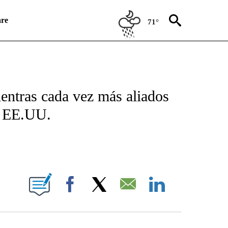
re
71°
ICATIONS ABOUT NEW PAGES ON "CNN SPANISH".
entras cada vez más aliados
e EE.UU.
E NOTIFICATIONS ABOUT NEW PAGES ON "CNN NEWSOURCE".
Facebook
X
Email
LinkedIn