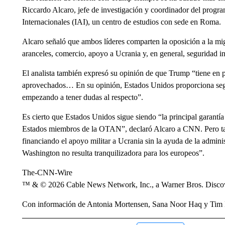
Riccardo Alcaro, jefe de investigación y coordinador del progra
Internacionales (IAI), un centro de estudios con sede en Roma.
Alcaro señaló que ambos líderes comparten la oposición a la mi
aranceles, comercio, apoyo a Ucrania y, en general, seguridad int
El analista también expresó su opinión de que Trump “tiene en p
aprovechados… En su opinión, Estados Unidos proporciona segu
empezando a tener dudas al respecto”.
Es cierto que Estados Unidos sigue siendo “la principal garantía c
Estados miembros de la OTAN”, declaró Alcaro a CNN. Pero tam
financiando el apoyo militar a Ucrania sin la ayuda de la admin
Washington no resulta tranquilizadora para los europeos”.
The-CNN-Wire
™ & © 2026 Cable News Network, Inc., a Warner Bros. Discove
Con información de Antonia Mortensen, Sana Noor Haq y Tim 