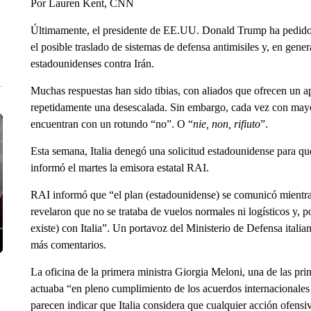
Por Lauren Kent, CNN
Últimamente, el presidente de EE.UU. Donald Trump ha pedido m
el posible traslado de sistemas de defensa antimisiles y, en gene
estadounidenses contra Irán.
Muchas respuestas han sido tibias, con aliados que ofrecen un 
repetidamente una desescalada. Sin embargo, cada vez con mayor
encuentran con un rotundo “no”. O “
nie, non, rifiuto
”.
Esta semana, Italia denegó una solicitud estadounidense para que
informó el martes la emisora ​​estatal RAI.
RAI informó que “el plan (estadounidense) se comunicó mientra
revelaron que no se trataba de vuelos normales ni logísticos y, po
existe) con Italia”. Un portavoz del Ministerio de Defensa ital
más comentarios.
La oficina de la primera ministra Giorgia Meloni, una de las pri
actuaba “en pleno cumplimiento de los acuerdos internacionales v
parecen indicar que Italia considera que cualquier acción ofens