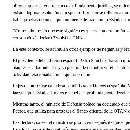
afirman que esta guerra carece de fundamento jurídico, se refie
existe ninguna resolución al respecto. También se refieren a que
había pruebas de un ataque inminente de Irán contra Estados Uni
“Como mínimo, lo que esto significa es que esta guerra no fue 
consultados”, declaró Zwolski a CNN.
En este contexto, se acumulan otros ejemplos de negativas y ret
El presidente del Gobierno español, Pedro Sánchez, ha sido quiz
ataques estadounidenses y su postura de no autorizar el uso de b
actividad relacionada con la guerra en Irán.
Lejos de mostrarse cautelosa, la ministra de Defensa española, 
lanzada por Estados Unidos e Israel de “profundamente ilegal e 
Mientras tanto, el ministro de Defensa polaco ha declarado que e
Patriot, que utiliza para proteger el flanco oriental de la OTAN 
Las declaraciones del ministro se producen después de que el p
Estados Unidos solicitó al país que considerara el redespliegue 