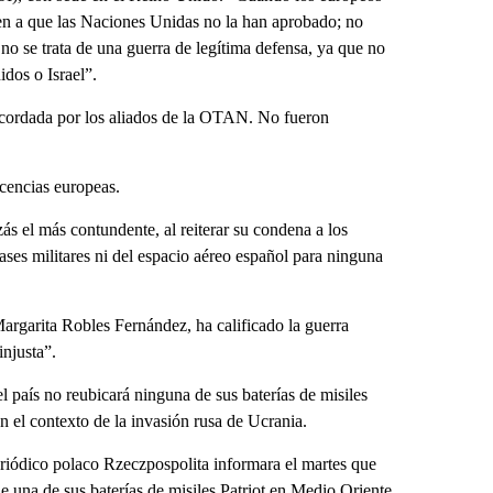
ren a que las Naciones Unidas no la han aprobado; no
 no se trata de una guerra de legítima defensa, ya que no
dos o Israel”.
acordada por los aliados de la OTAN. No fueron
icencias europeas.
ás el más contundente, al reiterar su condena a los
ases militares ni del espacio aéreo español para ninguna
Margarita Robles Fernández, ha calificado la guerra
injusta”.
l país no reubicará ninguna de sus baterías de misiles
en el contexto de la invasión rusa de Ucrania.
eriódico polaco Rzeczpospolita informara el martes que
de una de sus baterías de misiles Patriot en Medio Oriente