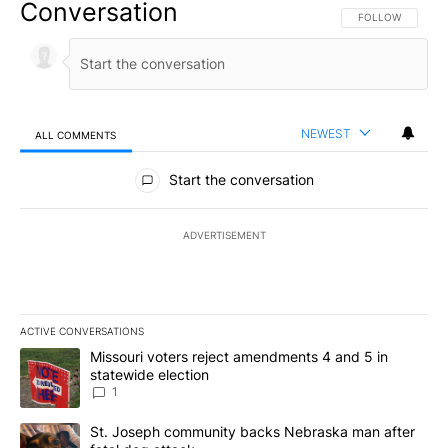
Conversation
FOLLOW THIS CO
FOLLOW
NEWEST
ALL COMMENTS
All Comments
Start the conversation
ADVERTISEMENT
ACTIVE CONVERSATIONS
The following is a list of the most commented articles in the last 7
A trending article titled "Missouri voters reject amendments 4 an
Missouri voters reject amendments 4 and 5 in
statewide election
1
A trending article titled "St. Joseph community backs Nebraska 
St. Joseph community backs Nebraska man after