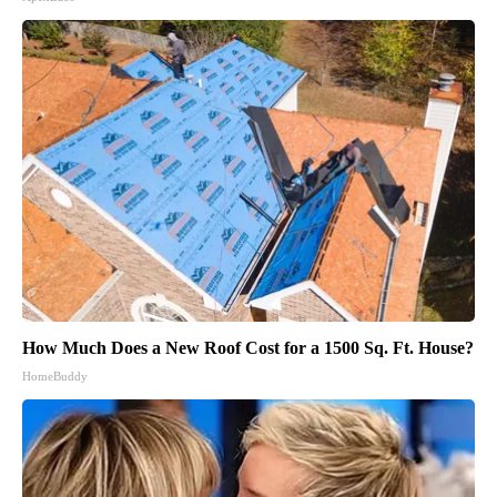
How Much Does a New Roof Cost for a 1500 Sq. Ft. House?
HomeBuddy