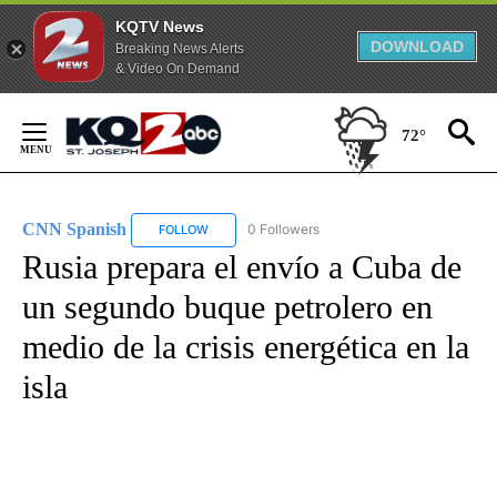
KQTV News
DOWNLOAD
Breaking News Alerts
& Video On Demand
Skip
to
72°
Content
CNN Spanish
0 Followers
FOLLOW
FOLLOW "CNN SPANISH" TO RECEIVE NOTIFICAT
Rusia prepara el envío a Cuba de
un segundo buque petrolero en
medio de la crisis energética en la
isla