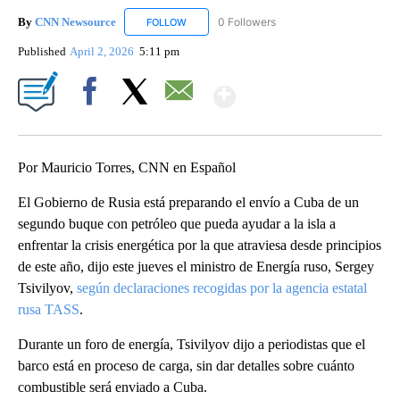
By
CNN Newsource
0 Followers
FOLLOW
FOLLOW "CNN NEWSOURCE" TO RECEIVE NO
Published
April 2, 2026
5:11 pm
Show More
Facebook
X
Email
Por Mauricio Torres, CNN en Español
El Gobierno de Rusia está preparando el envío a Cuba de un
segundo buque con petróleo que pueda ayudar a la isla a
enfrentar la crisis energética por la que atraviesa desde principios
de este año, dijo este jueves el ministro de Energía ruso, Sergey
Tsivilyov,
según declaraciones recogidas por la agencia estatal
rusa TASS
.
Durante un foro de energía, Tsivilyov dijo a periodistas que el
barco está en proceso de carga, sin dar detalles sobre cuánto
combustible será enviado a Cuba.