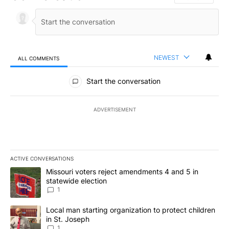
NEWEST
ALL COMMENTS
All Comments
Start the conversation
ADVERTISEMENT
ACTIVE CONVERSATIONS
The following is a list of the most commented articles in the last 7
A trending article titled "Missouri voters reject amendments 4 an
Missouri voters reject amendments 4 and 5 in
statewide election
1
A trending article titled "Local man starting organization to prote
Local man starting organization to protect children
in St. Joseph
1