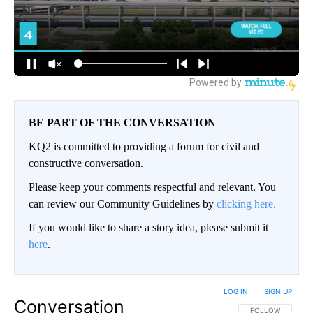
BE PART OF THE CONVERSATION
KQ2 is committed to providing a forum for civil and
constructive conversation.
Please keep your comments respectful and relevant. You
can review our Community Guidelines by
clicking here.
If you would like to share a story idea, please submit it
here
.
LOG IN
|
SIGN UP
Conversation
FOLLOW THIS CO
FOLLOW