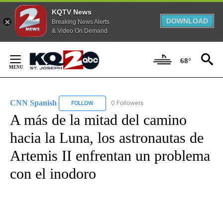
KQTV News
DOWNLOAD
Breaking News Alerts
& Video On Demand
Skip
to
68°
Content
CNN Spanish
0 Followers
FOLLOW
FOLLOW "CNN SPANISH" TO RECEIVE NOTIFICAT
A más de la mitad del camino
hacia la Luna, los astronautas de
Artemis II enfrentan un problema
con el inodoro