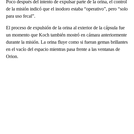
Poco después del intento de expulsar parte de la orina, el control
de la misión indicó que el inodoro estaba “operativo”, pero “solo
para uso fecal”.
El proceso de expulsión de la orina al exterior de la cápsula fue
un momento que Koch también mostró en cámara anteriormente
durante la misión. La orina fluye como si fueran gemas brillantes
en el vacío del espacio mientras pasa frente a las ventanas de
Orion.
A
D
V
E
R
TI
S
E
M
E
N
T