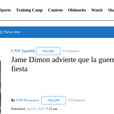
Sports
Training Camp
Contests
Obituaries
Watch
Sha
 News live
CNN Spanish
0 Followers
FOLLOW
FOLLOW "CNN SPANISH" TO RECEIVE NOTIF
Jame Dimon advierte que la guerr
fiesta
By
CNN Newsource
0 Followers
FOLLOW
FOLLOW "CNN NEWSOURCE" TO RECEIV
Published
April 6, 2026
7:21 am