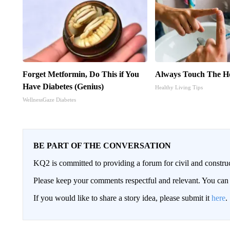
Forget Metformin, Do This if You
Always Touch The Ho
Have Diabetes (Genius)
Healthy Living Tips
WellnessGaze Diabetes
BE PART OF THE CONVERSATION
KQ2 is committed to providing a forum for civil and constru
Please keep your comments respectful and relevant. You c
If you would like to share a story idea, please submit it
here
.