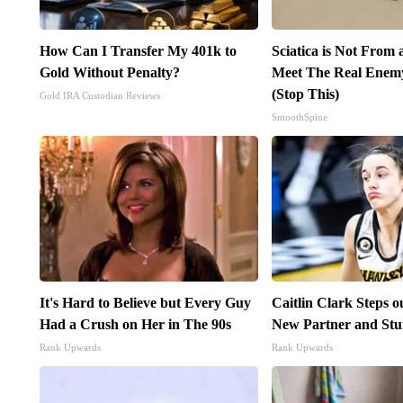
How Can I Transfer My 401k to
Sciatica is Not From 
Gold Without Penalty?
Meet The Real Enemy 
(Stop This)
Gold IRA Custodian Reviews
SmoothSpine
It's Hard to Believe but Every Guy
Caitlin Clark Steps 
Had a Crush on Her in The 90s
New Partner and Stu
Rank Upwards
Rank Upwards