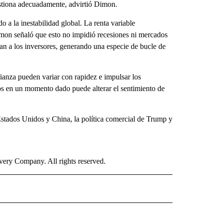
gestiona adecuadamente, advirtió Dimon.
 a la inestabilidad global. La renta variable
imon señaló que esto no impidió recesiones ni mercados
tan a los inversores, generando una especie de bucle de
ianza pueden variar con rapidez e impulsar los
os en un momento dado puede alterar el sentimiento de
 Estados Unidos y China, la política comercial de Trump y
ry Company. All rights reserved.
ISH" TO RECEIVE NOTIFICATIONS ABOUT NEW PAGES ON "CNN SPANISH".