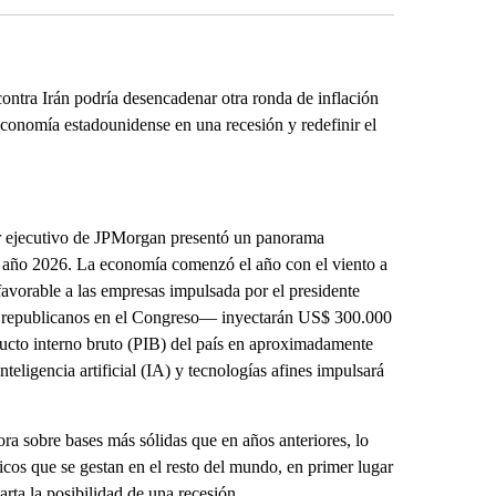
ontra Irán podría desencadenar otra ronda de inflación
a economía estadounidense en una recesión y redefinir el
ctor ejecutivo de JPMorgan presentó un panorama
 año 2026. La economía comenzó el año con el viento a
favorable a las empresas impulsada por el presidente
s republicanos en el Congreso— inyectarán US$ 300.000
ucto interno bruto (PIB) del país en aproximadamente
eligencia artificial (IA) y tecnologías afines impulsará
a sobre bases más sólidas que en años anteriores, lo
cos que se gestan en el resto del mundo, en primer lugar
arta la posibilidad de una recesión.