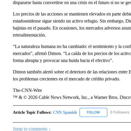
dispararse hasta convertirse en una crisis en el futuro si no se 
Los precios de las acciones se mantienen elevados en parte debido
estadounidense sigue siendo un activo refugio. Sin embargo, D
bajistas en el pasado. En ocasiones, los mercados adversos asus
retroalimentación.
“La naturaleza humana no ha cambiado: el sentimiento y la conf
mercados”, afirmó Dimon. “La caída de los precios de los activ
forma abrupta y provocar una huida hacia el efectivo”.
Dimon también alertó sobre el deterioro de las relaciones entre
los problemas crecientes en el mercado de crédito privado.
The-CNN-Wire
™ & © 2026 Cable News Network, Inc., a Warner Bros. Discove
Article Topic Follows:
CNN Spanish
0 Followers
FOLLOW
FOLLOW "CNN SPAN
Jump to comments ↓