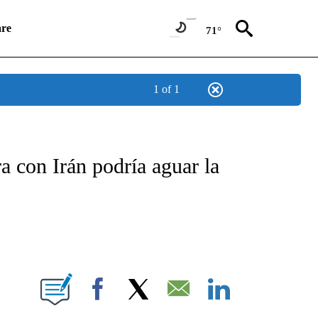
re
71°
1 of 1
ICATIONS ABOUT NEW PAGES ON "CNN SPANISH".
a con Irán podría aguar la
E NOTIFICATIONS ABOUT NEW PAGES ON "CNN NEWSOURCE".
Facebook
X
Email
LinkedIn