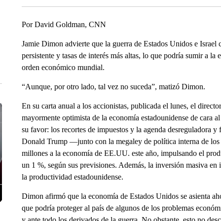
Por David Goldman, CNN
Jamie Dimon advierte que la guerra de Estados Unidos e Israel c
persistente y tasas de interés más altas, lo que podría sumir a l
orden económico mundial.
“Aunque, por otro lado, tal vez no suceda”, matizó Dimon.
En su carta anual a los accionistas, publicada el lunes, el dire
mayormente optimista de la economía estadounidense de cara al
su favor: los recortes de impuestos y la agenda desreguladora y 
Donald Trump —junto con la megaley de política interna de lo
millones a la economía de EE.UU. este año, impulsando el prod
un 1 %, según sus previsiones. Además, la inversión masiva en int
la productividad estadounidense.
Dimon afirmó que la economía de Estados Unidos se asienta ahor
que podría proteger al país de algunos de los problemas económi
y ante todo los derivados de la guerra. No obstante, esto no desc