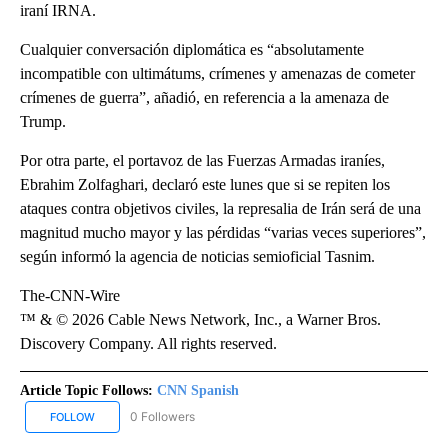
iraní IRNA.
Cualquier conversación diplomática es “absolutamente
incompatible con ultimátums, crímenes y amenazas de cometer
crímenes de guerra”, añadió, en referencia a la amenaza de
Trump.
Por otra parte, el portavoz de las Fuerzas Armadas iraníes,
Ebrahim Zolfaghari, declaró este lunes que si se repiten los
ataques contra objetivos civiles, la represalia de Irán será de una
magnitud mucho mayor y las pérdidas “varias veces superiores”,
según informó la agencia de noticias semioficial Tasnim.
The-CNN-Wire
™ & © 2026 Cable News Network, Inc., a Warner Bros.
Discovery Company. All rights reserved.
Article Topic Follows:
CNN Spanish
0 Followers
FOLLOW
FOLLOW "CNN SPANISH" TO RECEIVE NOTIFICATIONS ABOUT NEW