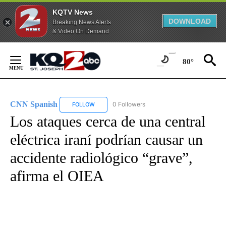
KQTV News
DOWNLOAD
Breaking News Alerts
& Video On Demand
Skip
to
80°
Content
CNN Spanish
0 Followers
FOLLOW
FOLLOW "CNN SPANISH" TO RECEIVE NOTIFICAT
Los ataques cerca de una central
eléctrica iraní podrían causar un
accidente radiológico “grave”,
afirma el OIEA