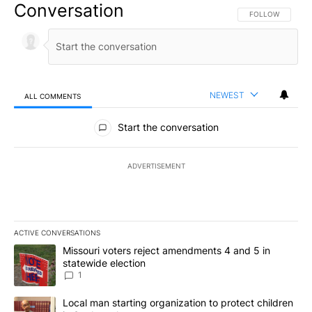
Conversation
FOLLOW THIS CO
FOLLOW
NEWEST
ALL COMMENTS
All Comments
Start the conversation
ADVERTISEMENT
ACTIVE CONVERSATIONS
The following is a list of the most commented articles in the last 7
A trending article titled "Missouri voters reject amendments 4 an
Missouri voters reject amendments 4 and 5 in
statewide election
1
A trending article titled "Local man starting organization to prote
Local man starting organization to protect children