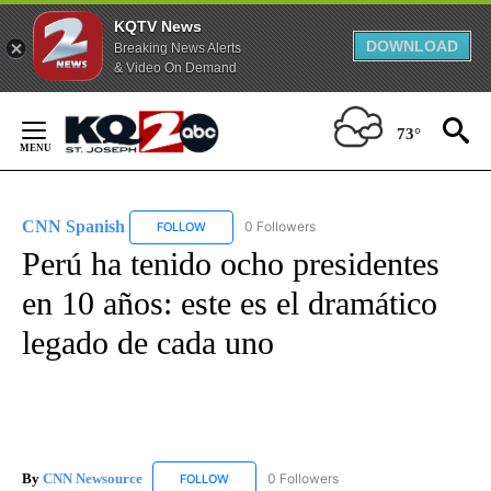
KQTV News
DOWNLOAD
Breaking News Alerts
& Video On Demand
Skip
to
73°
Content
CNN Spanish
0 Followers
FOLLOW
FOLLOW "CNN SPANISH" TO RECEIVE NOTIFICAT
Perú ha tenido ocho presidentes
en 10 años: este es el dramático
legado de cada uno
By
CNN Newsource
0 Followers
FOLLOW
FOLLOW "CNN NEWSOURCE" TO RECEIVE NO