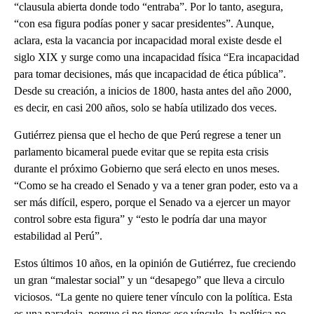
“clausula abierta donde todo “entraba”. Por lo tanto, asegura,
“con esa figura podías poner y sacar presidentes”. Aunque,
aclara, esta la vacancia por incapacidad moral existe desde el
siglo XIX y surge como una incapacidad física “Era incapacidad
para tomar decisiones, más que incapacidad de ética pública”.
Desde su creación, a inicios de 1800, hasta antes del año 2000,
es decir, en casi 200 años, solo se había utilizado dos veces.
Gutiérrez piensa que el hecho de que Perú regrese a tener un
parlamento bicameral puede evitar que se repita esta crisis
durante el próximo Gobierno que será electo en unos meses.
“Como se ha creado el Senado y va a tener gran poder, esto va a
ser más difícil, espero, porque el Senado va a ejercer un mayor
control sobre esta figura” y “esto le podría dar una mayor
estabilidad al Perú”.
Estos últimos 10 años, en la opinión de Gutiérrez, fue creciendo
un gran “malestar social” y un “desapego” que lleva a circulo
viciosos. “La gente no quiere tener vínculo con la política. Esta
es una paradoja, porque si no tienes ese vínculo, la política no