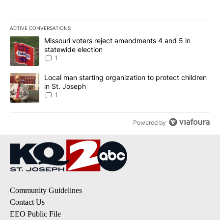
ACTIVE CONVERSATIONS
The following is a list of the most commented articles in the last 7
A trending article titled "Missouri voters reject amendments 4 an
Missouri voters reject amendments 4 and 5 in
statewide election
1
A trending article titled "Local man starting organization to prote
Local man starting organization to protect children
in St. Joseph
1
Powered by
Community Guidelines
Contact Us
EEO Public File