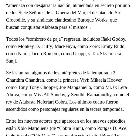
“amenaza con desgarrar la nación, alimentada en secreto por uno
de los Siete Señores de la Guerra del Mar, el despiadado Sir
Crocodile, y su sindicato clandestino Baroque Works, que
buscan conquistar Alabasta para sí mismos”.
Todos los “sombrero de paja” regresan, incluidos Iñaki Godoy,
como Monkey D. Luffy; Mackenyu, como Zoro; Emily Rudd,
como Nami; Jacob Romero, como Usopp, y Taz Skylar será
Sanji.
Se les unirán algunos de los intérpretes de la temporada 2:
Charithra Chandran, como la princesa Vivi; Mikaela Hoover,
como Tony Tony Chopper; Joe Manganiello, como Mr. 0; Lera
Abova, como Miss All Sunday, y Sendhil Ramamurthy, como el
rey de Alabasta Nefertari Cobra. Los últimos cuatro fueron
ascendidos como personajes regulares en la tecera temporada.
Entre los nuevos actores que aparecen en los nuevos episodios
están Xolo Maridueña (de “Cobra Kai”), como Portgas D. Ace;
Cole Escola (“Oh Mary”), como el asesino teatral Bon Clay;