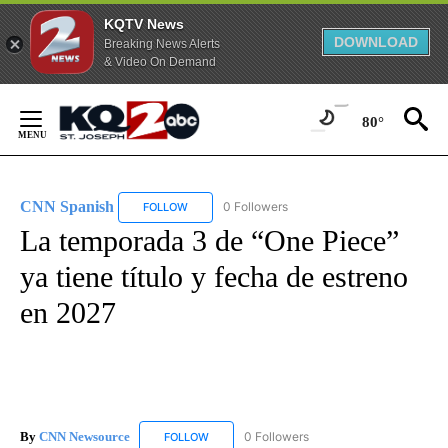
KQTV News
DOWNLOAD
Breaking News Alerts
& Video On Demand
Skip
to
80°
Content
CNN Spanish
0 Followers
FOLLOW
FOLLOW "CNN SPANISH" TO RECEIVE NOTIFICAT
La temporada 3 de “One Piece”
ya tiene título y fecha de estreno
en 2027
By
CNN Newsource
0 Followers
FOLLOW
FOLLOW "CNN NEWSOURCE" TO RECEIVE NO