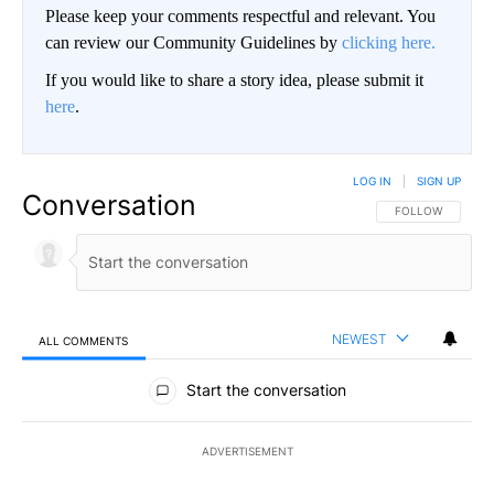
Please keep your comments respectful and relevant. You
can review our Community Guidelines by
clicking here.
If you would like to share a story idea, please submit it
here
.
LOG IN
|
SIGN UP
Conversation
FOLLOW THIS CO
FOLLOW
NEWEST
ALL COMMENTS
All Comments
Start the conversation
ADVERTISEMENT