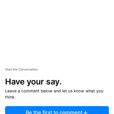
TI
S
E
M
E
N
T
Start the Conversation
Have your say.
Leave a comment below and let us know what you
think.
Be the first to comment