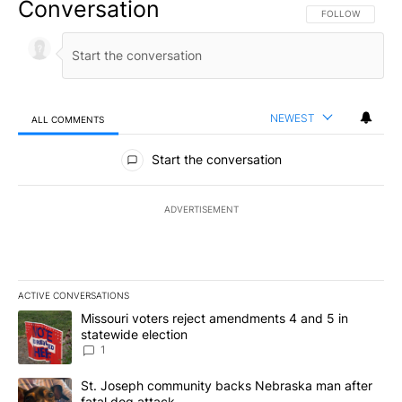
Conversation
FOLLOW THIS CO
FOLLOW
NEWEST
ALL COMMENTS
All Comments
Start the conversation
ADVERTISEMENT
ACTIVE CONVERSATIONS
The following is a list of the most commented articles in the last 7
A trending article titled "Missouri voters reject amendments 4 an
Missouri voters reject amendments 4 and 5 in
statewide election
1
A trending article titled "St. Joseph community backs Nebraska 
St. Joseph community backs Nebraska man after
fatal dog attack