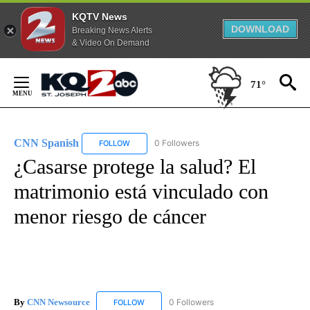
KQTV News
DOWNLOAD
Breaking News Alerts
& Video On Demand
Skip
to
71°
Content
CNN Spanish
0 Followers
FOLLOW
FOLLOW "CNN SPANISH" TO RECEIVE NOTIFICAT
¿Casarse protege la salud? El
matrimonio está vinculado con
menor riesgo de cáncer
By
CNN Newsource
0 Followers
FOLLOW
FOLLOW "CNN NEWSOURCE" TO RECEIVE NO