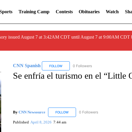
Sports
Training Camp
Contests
Obituaries
Watch
Sha
ory issued August 7 at 3:42AM CDT until August 7 at 9:00AM CDT 
CNN Spanish
0 Followers
FOLLOW
FOLLOW "CNN SPANISH" TO RECEIVE NOTIF
Se enfría el turismo en el “Little
By
CNN Newsource
0 Followers
FOLLOW
FOLLOW "CNN NEWSOURCE" TO RECEIV
Published
April 8, 2026
7:44 am