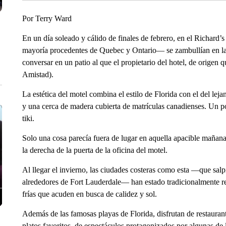
Por Terry Ward
En un día soleado y cálido de finales de febrero, en el Richar
mayoría procedentes de Quebec y Ontario— se zambullían en la p
conversar en un patio al que el propietario del hotel, de origen
Amistad).
La ​​estética del motel combina el estilo de Florida con el del le
y una cerca de madera cubierta de matrículas canadienses. Un po
tiki.
Solo una cosa parecía fuera de lugar en aquella apacible mañana
la derecha de la puerta de la oficina del motel.
Al llegar el invierno, las ciudades costeras como esta —que salpi
alrededores de Fort Lauderdale— han estado tradicionalmente rep
frías que acuden en busca de calidez y sol.
Además de las famosas playas de Florida, disfrutan de restauran
platos favoritos, de espectáculos protagonizados por algunas de