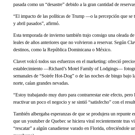
pasada como un “desastre” debido a la gran cantidad de reserva
“El impacto de las políticas de Trump —o la percepción que se 
y abril pasados”, afirmó.
Esta temporada de invierno también trajo consigo una oleada de
leales de años anteriores que no volvieron a reservar. Según Cla
destinos, como la República Dominicana o México.
Clavet volcó todos sus esfuerzos en el marketing: ofreció preci
establecimiento —Richard’s Motel Family of Lodgings— fotograf
semanales de “Soirée Hot-Dog” o de las noches de bingo bajo la
norte, caían grandes nevadas.
“Estoy trabajando muy duro para contrarrestar este efecto, pero 
reactivar un poco el negocio y se sintió “satisfecho” con el resul
También albergaba esperanzas de que se produjera un repunte en 
que un youtuber de Quebec se hiciera viral recientemente tras vi
“rescatar” a algún canadiense varado en Florida, ofreciéndole un