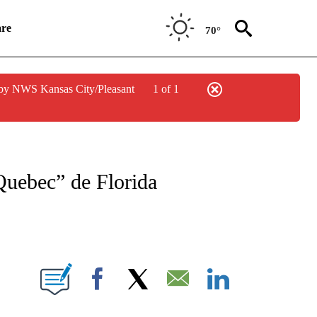
re
70°
by NWS Kansas City/Pleasant
1 of 1
ICATIONS ABOUT NEW PAGES ON "CNN SPANISH".
 Quebec” de Florida
E NOTIFICATIONS ABOUT NEW PAGES ON "CNN NEWSOURCE".
Facebook
X
Email
LinkedIn