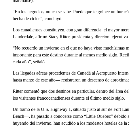
marcharse).
“En los negocios, nunca se sabe. Puede que te golpee un huracán 
hecha de ciclos”, concluyó.
Los canadienses constituyen, con gran diferencia, el mayor merca
Lauderdale, afirmó Stacy Ritter, presidenta y directora ejecutiv
“No recuerdo un invierno en el que no haya visto muchísimas mat
importante para este destino durante al menos medio siglo. Reci
cada año”, señaló.
Las llegadas aéreas procedentes de Canadá al Aeropuerto Inte
hasta marzo de este año— registraron un descenso de aproximad
Ritter comentó que dos destinos en particular, dentro del área d
los visitantes francocanadienses durante el último medio siglo.
Un tramo de la U.S. Highway 1, situado justo al sur de Fort 
Beach—, ha pasado a conocerse como “Little Quebec” debido a 
huyendo del invierno, han acudido a los modestos hoteles de la z