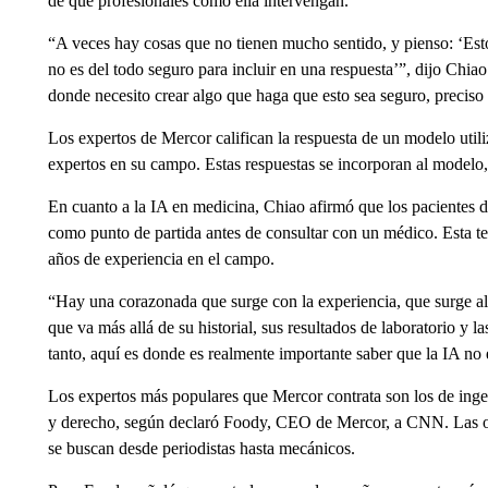
de que profesionales como ella intervengan.
“A veces hay cosas que no tienen mucho sentido, y pienso: ‘Esto 
no es del todo seguro para incluir en una respuesta’”, dijo Chia
donde necesito crear algo que haga que esto sea seguro, preciso 
Los expertos de Mercor califican la respuesta de un modelo util
expertos en su campo. Estas respuestas se incorporan al modelo,
En cuanto a la IA en medicina, Chiao afirmó que los pacientes d
como punto de partida antes de consultar con un médico. Esta t
años de experiencia en el campo.
“Hay una corazonada que surge con la experiencia, que surge al s
que va más allá de su historial, sus resultados de laboratorio y l
tanto, aquí es donde es realmente importante saber que la IA no
Los expertos más populares que Mercor contrata son los de ingen
y derecho, según declaró Foody, CEO de Mercor, a CNN. Las o
se buscan desde periodistas hasta mecánicos.