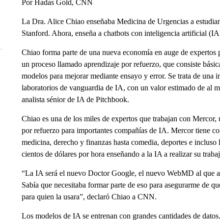
Por Hadas Gold, CNN
La Dra. Alice Chiao enseñaba Medicina de Urgencias a estudian
Stanford. Ahora, enseña a chatbots con inteligencia artificial (IA
Chiao forma parte de una nueva economía en auge de expertos 
un proceso llamado aprendizaje por refuerzo, que consiste básica
modelos para mejorar mediante ensayo y error. Se trata de una in
laboratorios de vanguardia de IA, con un valor estimado de al 
analista sénior de IA de Pitchbook.
Chiao es una de los miles de expertos que trabajan con Mercor, 
por refuerzo para importantes compañías de IA. Mercor tiene co
medicina, derecho y finanzas hasta comedia, deportes e incluso 
cientos de dólares por hora enseñando a la IA a realizar su trabaj
“La IA será el nuevo Doctor Google, el nuevo WebMD al que ac
Sabía que necesitaba formar parte de eso para asegurarme de que
para quien la usara”, declaró Chiao a CNN.
Los modelos de IA se entrenan con grandes cantidades de datos.