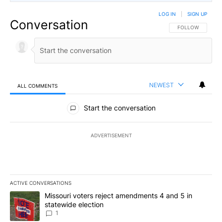
LOG IN
|
SIGN UP
Conversation
FOLLOW THIS CO
FOLLOW
NEWEST
ALL COMMENTS
All Comments
Start the conversation
ADVERTISEMENT
ACTIVE CONVERSATIONS
The following is a list of the most commented articles in the last 7
A trending article titled "Missouri voters reject amendments 4 an
Missouri voters reject amendments 4 and 5 in
statewide election
1