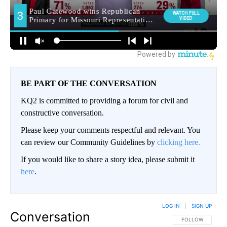
BE PART OF THE CONVERSATION
KQ2 is committed to providing a forum for civil and
constructive conversation.
Please keep your comments respectful and relevant. You
can review our Community Guidelines by
clicking here.
If you would like to share a story idea, please submit it
here
.
LOG IN
|
SIGN UP
Conversation
FOLLOW THIS CO
FOLLOW