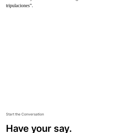
tripulaciones”.
A
D
V
E
R
TI
S
E
M
E
N
T
Start the Conversation
Have your say.