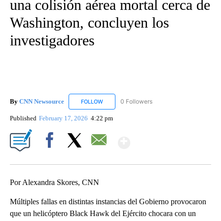
una colisión aérea mortal cerca de
Washington, concluyen los
investigadores
By
CNN Newsource
0 Followers
FOLLOW
FOLLOW "CNN NEWSOURCE" TO RECEIVE NO
Published
February 17, 2026
4:22 pm
Show More
Facebook
X
Email
Por Alexandra Skores, CNN
Múltiples fallas en distintas instancias del Gobierno provocaron
que un helicóptero Black Hawk del Ejército chocara con un