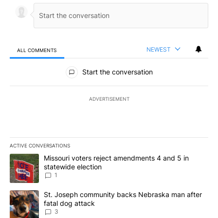
NEWEST
ALL COMMENTS
All Comments
Start the conversation
ADVERTISEMENT
ACTIVE CONVERSATIONS
The following is a list of the most commented articles in the last 7
A trending article titled "Missouri voters reject amendments 4 an
Missouri voters reject amendments 4 and 5 in
statewide election
1
A trending article titled "St. Joseph community backs Nebraska 
St. Joseph community backs Nebraska man after
fatal dog attack
3