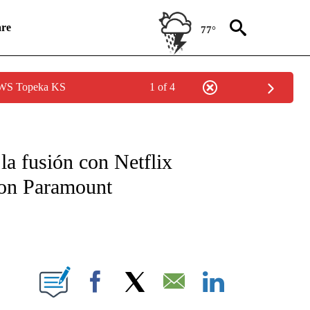
re
77°
 NWS Topeka KS
1 of 4
ICATIONS ABOUT NEW PAGES ON "CNN SPANISH".
la fusión con Netflix
con Paramount
E NOTIFICATIONS ABOUT NEW PAGES ON "CNN NEWSOURCE".
Facebook
X
Email
LinkedIn