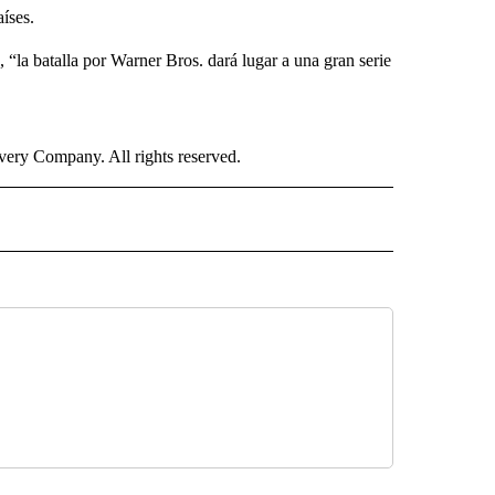
íses.
“la batalla por Warner Bros. dará lugar a una gran serie
ry Company. All rights reserved.
ISH" TO RECEIVE NOTIFICATIONS ABOUT NEW PAGES ON "CNN SPANISH".