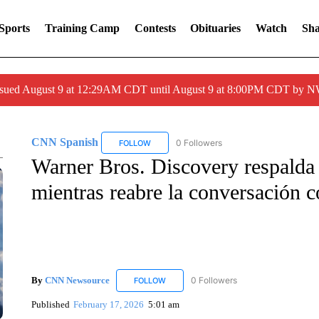
Sports
Training Camp
Contests
Obituaries
Watch
Sha
issued August 9 at 12:29AM CDT until August 9 at 8:00PM CDT by
CNN Spanish
0 Followers
FOLLOW
FOLLOW "CNN SPANISH" TO RECEIVE NOTIF
Warner Bros. Discovery respalda 
mientras reabre la conversación 
By
CNN Newsource
0 Followers
FOLLOW
FOLLOW "CNN NEWSOURCE" TO RECEIV
Published
February 17, 2026
5:01 am