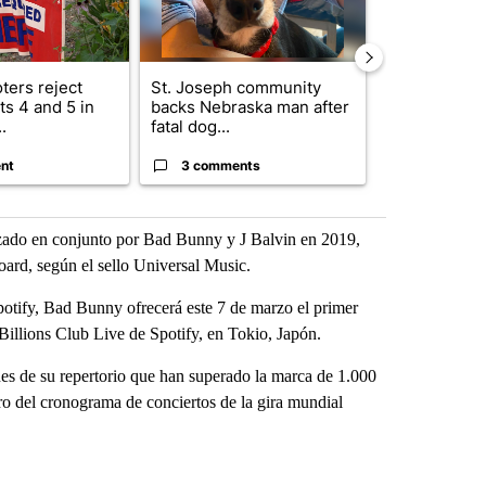
ters reject
St. Joseph community
Missouri Sec
s 4 and 5 in
backs Nebraska man after
State says m
.
fatal dog...
280,000 remo
nt
3 comments
2 commen
nzado en conjunto por Bad Bunny y J Balvin en 2019,
oard, según el sello Universal Music.
potify, Bad Bunny ofrecerá este 7 de marzo el primer
e Billions Club Live de Spotify, en Tokio, Japón.
nes de su repertorio que han superado la marca de 1.000
tro del cronograma de conciertos de la gira mundial