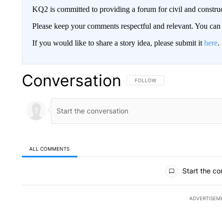
KQ2 is committed to providing a forum for civil and constru
Please keep your comments respectful and relevant. You c
If you would like to share a story idea, please submit it
here
.
Conversation
FOLLOW THIS CONVERSATION TO 
FOLLOW
ALL COMMENTS
All Comments
Start the co
ADVERTISEM