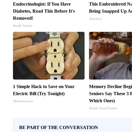
Endocrinologist: If You Have
This Embroidered Na
Diabetes, Read This Before It's
Being Snapped Up Ac
Removed!
Amestory
Health Weekly
1 Simple Hack to Save on Your
Memory Decline Beg
Electric Bill (Try Tonight)
Seniors Say These 3 
Which Ones)
MadeInGenius
Health Trend Guides
BE PART OF THE CONVERSATION