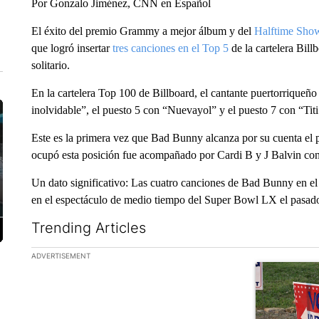
Por Gonzalo Jiménez, CNN en Español
El éxito del premio Grammy a mejor álbum y del
Halftime Sho
que logró insertar
tres canciones en el Top 5
de la cartelera Bil
solitario.
En la cartelera Top 100 de Billboard, el cantante puertorrique
inolvidable”, el puesto 5 con “Nuevayol” y el puesto 7 con “Tit
Este es la primera vez que Bad Bunny alcanza por su cuenta el p
ocupó esta posición fue acompañado por Cardi B y J Balvin con l
Un dato significativo: Las cuatro canciones de Bad Bunny en el
en el espectáculo de medio tiempo del Super Bowl LX el pasado
Trending Articles
The following is a list of the most commented articles in the la
ADVERTISEMENT
A trending ar