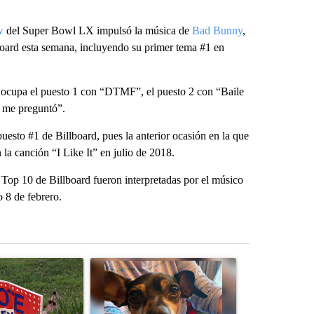
w
del Super Bowl LX impulsó la música de
Bad Bunny
,
lboard esta semana, incluyendo su primer tema #1 en
ño ocupa el puesto 1 con “DTMF”, el puesto 2 con “Baile
i me preguntó”.
uesto #1 de Billboard, pues la anterior ocasión en la que
a canción “I Like It” en julio de 2018.
 Top 10 de Billboard fueron interpretadas por el músico
 8 de febrero.
st 7 days.
ticle titled "Missouri voters reject amendments 4 and 5 in statewide 
A trending article titled "St. Joseph community
A trending arti