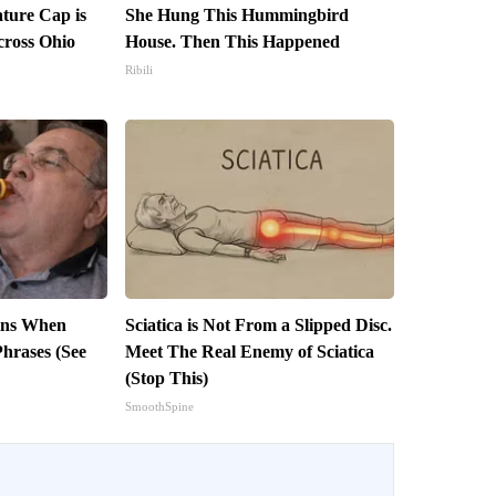
ture Cap is
She Hung This Hummingbird
ross Ohio
House. Then This Happened
Ribili
ins When
Sciatica is Not From a Slipped Disc.
Phrases (See
Meet The Real Enemy of Sciatica
(Stop This)
SmoothSpine