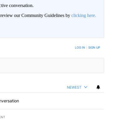
ctive conversation.
an review our Community Guidelines by
clicking here.
BE NOTIFIED WHEN NEW COMMENTS ARE POSTED
LOG IN
|
SIGN UP
NEWEST
nversation
ENT