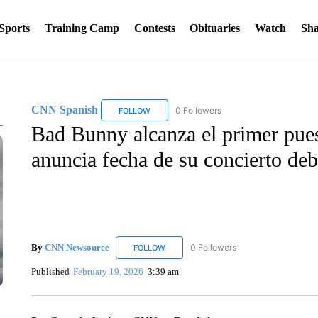
Sports
Training Camp
Contests
Obituaries
Watch
Sha
CNN Spanish
0 Followers
FOLLOW
FOLLOW "CNN SPANISH" TO RECEIVE NOTIF
Bad Bunny alcanza el primer puest
anuncia fecha de su concierto deb
By
CNN Newsource
0 Followers
FOLLOW
FOLLOW "CNN NEWSOURCE" TO RECEIV
Published
February 19, 2026
3:39 am