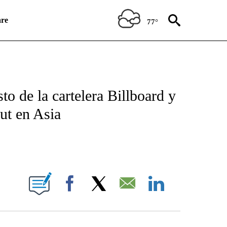
re
77°
ICATIONS ABOUT NEW PAGES ON "CNN SPANISH".
o de la cartelera Billboard y
ut en Asia
E NOTIFICATIONS ABOUT NEW PAGES ON "CNN NEWSOURCE".
Facebook
X
Email
LinkedIn