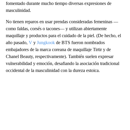
fomentado durante mucho tiempo diversas expresiones de
masculinidad.
No tienen reparos en usar prendas consideradas femeninas —
como faldas, corsés o tacones— y utilizan abiertamente
maquillaje y productos para el cuidado de la piel. (De hecho, el
año pasado,
V
y
Jungkook
de BTS fueron nombrados
embajadores de la marca coreana de maquillaje Tirtir y de
Chanel Beauty, respectivamente). También suelen expresar
vulnerabilidad y emoción, desafiando la asociación tradicional
occidental de la masculinidad con la dureza estoica.
A
D
V
E
R
TI
S
E
M
E
N
T