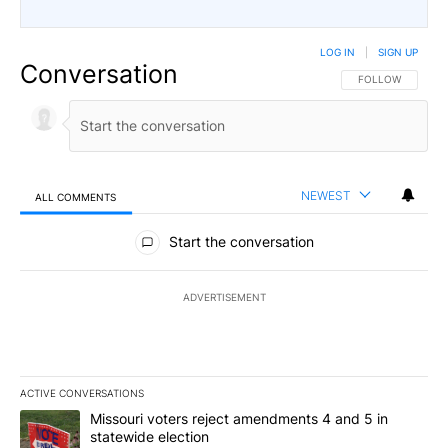
LOG IN
|
SIGN UP
Conversation
FOLLOW THIS CO
FOLLOW
NEWEST
ALL COMMENTS
All Comments
Start the conversation
ADVERTISEMENT
ACTIVE CONVERSATIONS
The following is a list of the most commented articles in the last 7
A trending article titled "Missouri voters reject amendments 4 an
Missouri voters reject amendments 4 and 5 in
statewide election