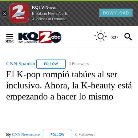
KQTV News
DOWNLOAD
Breaking News Alerts
& Video On Demand
Skip
to
82°
Content
CNN Spanish
0 Followers
FOLLOW
FOLLOW "CNN SPANISH" TO RECEIVE NOTIFICAT
El K-pop rompió tabúes al ser
inclusivo. Ahora, la K-beauty está
empezando a hacer lo mismo
By
CNN Newsource
0 Followers
FOLLOW
FOLLOW "CNN NEWSOURCE" TO RECEIVE NO