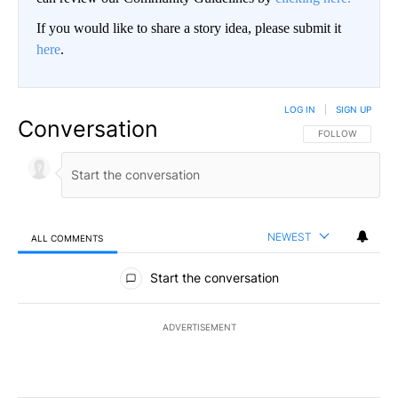
If you would like to share a story idea, please submit it
here
.
LOG IN
|
SIGN UP
Conversation
FOLLOW THIS CO
FOLLOW
NEWEST
ALL COMMENTS
All Comments
Start the conversation
ADVERTISEMENT