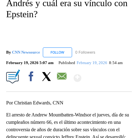
Andrés y cuál era su vínculo con
Epstein?
By
CNN Newsource
0 Followers
FOLLOW
FOLLOW "CNN NEWSOURCE" TO RECEIVE NO
February 19, 2026 5:07 am
Published
February 19, 2026
8:54 am
Show More
Facebook
X
Email
Por Christian Edwards, CNN
El arresto de Andrew Mountbatten-Windsor el jueves, día de su
cumpleaños número 66, es el último acontecimiento en una
controversia de años de duración sobre sus vínculos con el
delincuente sexual convicto Jeffrey Epstein. Así se desarrolló: