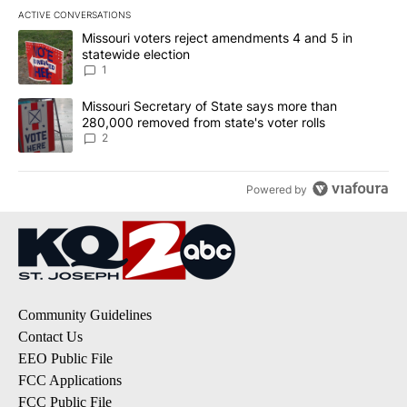
ACTIVE CONVERSATIONS
The following is a list of the most commented articles in the last 7
A trending article titled "Missouri voters reject amendments 4 an
Missouri voters reject amendments 4 and 5 in
statewide election
1
A trending article titled "Missouri Secretary of State says more 
Missouri Secretary of State says more than
280,000 removed from state's voter rolls
2
Powered by
Community Guidelines
Contact Us
EEO Public File
FCC Applications
FCC Public File