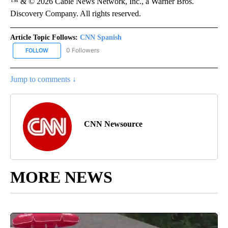
™ & © 2026 Cable News Network, Inc., a Warner Bros.
Discovery Company. All rights reserved.
Article Topic Follows:
CNN Spanish
0 Followers
FOLLOW
FOLLOW "CNN SPANISH" TO RECEIVE NOTIFICATIONS ABOUT NEW
Jump to comments ↓
CNN Newsource
MORE NEWS