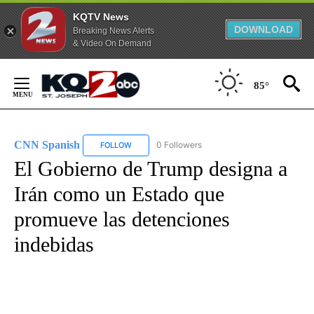
KQTV News
DOWNLOAD
Breaking News Alerts
& Video On Demand
Skip
to
85°
Content
CNN Spanish
0 Followers
FOLLOW
FOLLOW "CNN SPANISH" TO RECEIVE NOTIFICAT
El Gobierno de Trump designa a
Irán como un Estado que
promueve las detenciones
indebidas