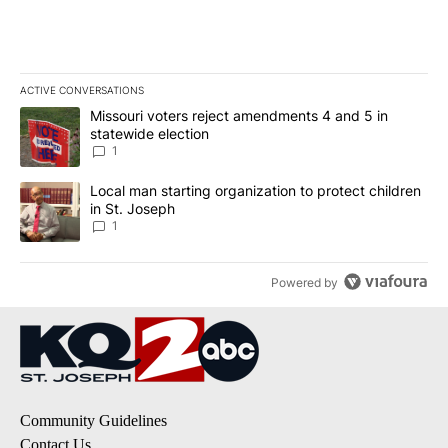
ACTIVE CONVERSATIONS
The following is a list of the most commented articles in the last 7
A trending article titled "Missouri voters reject amendments 4 an
Missouri voters reject amendments 4 and 5 in
statewide election
1
A trending article titled "Local man starting organization to prote
Local man starting organization to protect children
in St. Joseph
1
Powered by
Community Guidelines
Contact Us