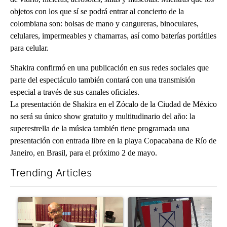
objetos con los que sí se podrá entrar al concierto de la
colombiana son: bolsas de mano y cangureras, binoculares,
celulares, impermeables y chamarras, así como baterías portátiles
para celular.
Shakira confirmó en una publicación en sus redes sociales que
parte del espectáculo también contará con una transmisión
especial a través de sus canales oficiales.
La presentación de Shakira en el Zócalo de la Ciudad de México
no será su único show gratuito y multitudinario del año: la
superestrella de la música también tiene programada una
presentación con entrada libre en la playa Copacabana de Río de
Janeiro, en Brasil, para el próximo 2 de mayo.
Trending Articles
The following is a list of the most commented articles in the last 7
A trending article titled "Local man starting organization to pr
A trending article titled "Mi