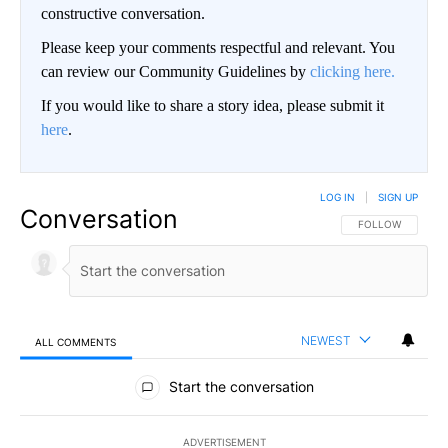
constructive conversation.
Please keep your comments respectful and relevant. You
can review our Community Guidelines by
clicking here.
If you would like to share a story idea, please submit it
here
.
LOG IN
|
SIGN UP
Conversation
FOLLOW THIS CO
FOLLOW
NEWEST
ALL COMMENTS
All Comments
Start the conversation
ADVERTISEMENT