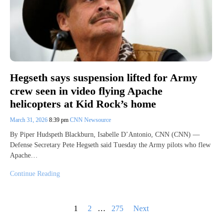
Hegseth says suspension lifted for Army
crew seen in video flying Apache
helicopters at Kid Rock’s home
March 31, 2026
8:39 pm
CNN Newsource
By Piper Hudspeth Blackburn, Isabelle D’Antonio, CNN (CNN) —
Defense Secretary Pete Hegseth said Tuesday the Army pilots who flew
Apache…
Continue Reading
Posts
1
2
…
275
Next
pagination