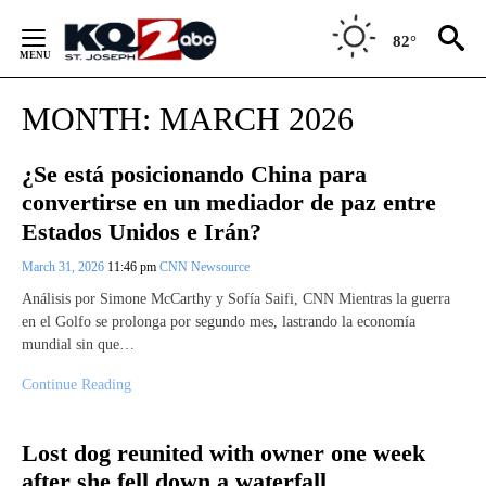
Skip
to
82°
Content
MONTH:
MARCH 2026
¿Se está posicionando China para
convertirse en un mediador de paz entre
Estados Unidos e Irán?
March 31, 2026
11:46 pm
CNN Newsource
Análisis por Simone McCarthy y Sofía Saifi, CNN Mientras la guerra
en el Golfo se prolonga por segundo mes, lastrando la economía
mundial sin que…
Continue Reading
Lost dog reunited with owner one week
after she fell down a waterfall