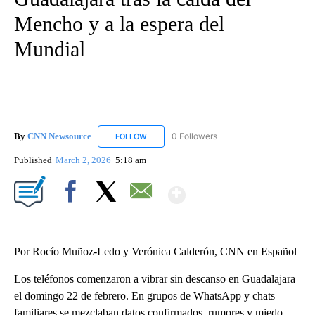
Mencho y a la espera del
Mundial
By
CNN Newsource
0 Followers
FOLLOW
FOLLOW "CNN NEWSOURCE" TO RECEIVE NO
Published
March 2, 2026
5:18 am
Show More
Facebook
X
Email
Por Rocío Muñoz-Ledo y Verónica Calderón, CNN en Español
Los teléfonos comenzaron a vibrar sin descanso en Guadalajara
el domingo 22 de febrero. En grupos de WhatsApp y chats
familiares se mezclaban datos confirmados, rumores y miedo,