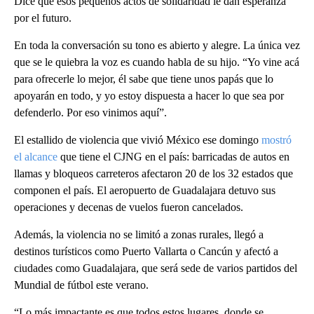
Dice que esos pequeños actos de solidaridad le dan esperanza
por el futuro.
En toda la conversación su tono es abierto y alegre. La única vez
que se le quiebra la voz es cuando habla de su hijo. “Yo vine acá
para ofrecerle lo mejor, él sabe que tiene unos papás que lo
apoyarán en todo, y yo estoy dispuesta a hacer lo que sea por
defenderlo. Por eso vinimos aquí”.
El estallido de violencia que vivió México ese domingo
mostró
el alcance
que tiene el CJNG en el país: barricadas de autos en
llamas y bloqueos carreteros afectaron 20 de los 32 estados que
componen el país. El aeropuerto de Guadalajara detuvo sus
operaciones y decenas de vuelos fueron cancelados.
Además, la violencia no se limitó a zonas rurales, llegó a
destinos turísticos como Puerto Vallarta o Cancún y afectó a
ciudades como Guadalajara, que será sede de varios partidos del
Mundial de fútbol este verano.
“Lo más impactante es que todos estos lugares, donde se