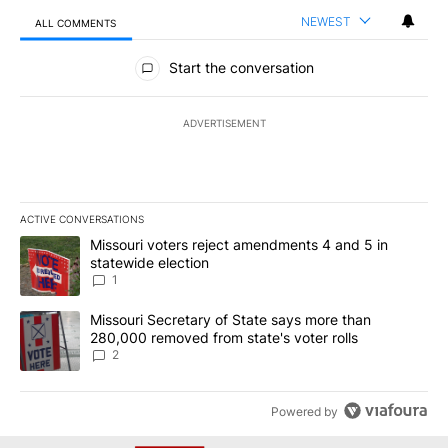
NEWEST
ALL COMMENTS
All Comments
Start the conversation
ADVERTISEMENT
ACTIVE CONVERSATIONS
The following is a list of the most commented articles in the last 7
A trending article titled "Missouri voters reject amendments 4 an
Missouri voters reject amendments 4 and 5 in
statewide election
1
A trending article titled "Missouri Secretary of State says more 
Missouri Secretary of State says more than
280,000 removed from state's voter rolls
2
Powered by