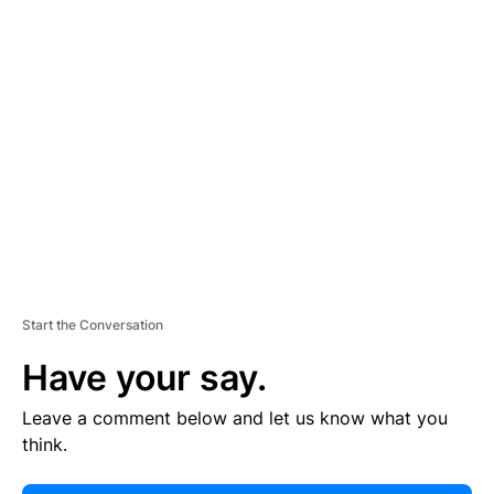
E
R
TI
S
E
M
E
N
T
Start the Conversation
Have your say.
Leave a comment below and let us know what you
think.