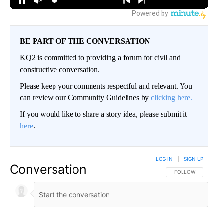
BE PART OF THE CONVERSATION
KQ2 is committed to providing a forum for civil and
constructive conversation.
Please keep your comments respectful and relevant. You
can review our Community Guidelines by
clicking here.
If you would like to share a story idea, please submit it
here
.
LOG IN
|
SIGN UP
Conversation
FOLLOW THIS CO
FOLLOW