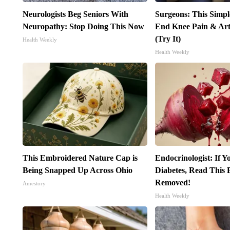
Neurologists Beg Seniors With
Surgeons: This Simpl
Neuropathy: Stop Doing This Now
End Knee Pain & Arth
(Try It)
Health Weekly
Health Weekly
This Embroidered Nature Cap is
Endocrinologist: If 
Being Snapped Up Across Ohio
Diabetes, Read This B
Removed!
Amestory
Health Weekly