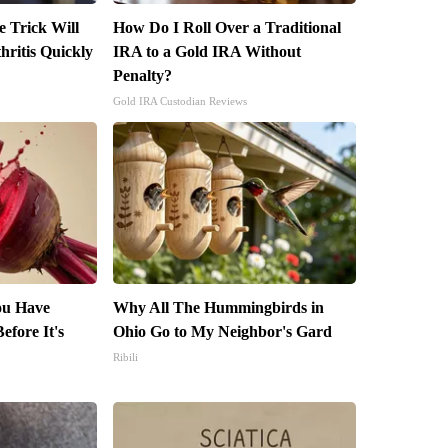
e Trick Will
How Do I Roll Over a Traditional
ritis Quickly
IRA to a Gold IRA Without
Penalty?
Gold IRA Custodian Reviews
You Have
Why All The Hummingbirds in
efore It's
Ohio Go to My Neighbor's Gard
Ribili