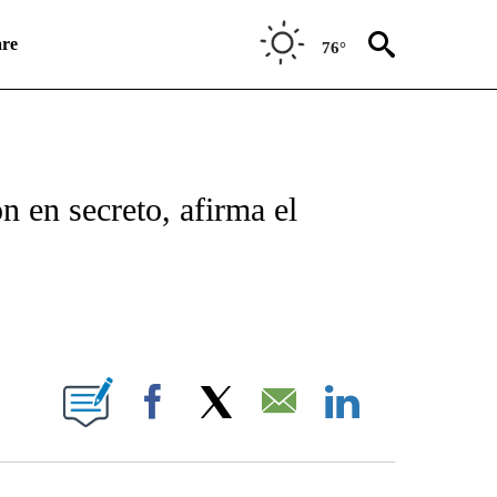
re
76°
ICATIONS ABOUT NEW PAGES ON "CNN SPANISH".
 en secreto, afirma el
E NOTIFICATIONS ABOUT NEW PAGES ON "CNN NEWSOURCE".
Facebook
X
Email
LinkedIn