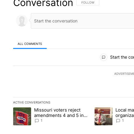
Conversation
FOLLOW THIS CONVERSATION TO 
FOLLOW
ALL COMMENTS
All Comments
Start the co
ADVERTISEM
ACTIVE CONVERSATIONS
The following is a list of the most commented articles in the la
Missouri voters reject
Local ma
A trending article titled "Missouri voters reject amendments 4
A trending article t
amendments 4 and 5 in
organiza
statewide election
children
1
1