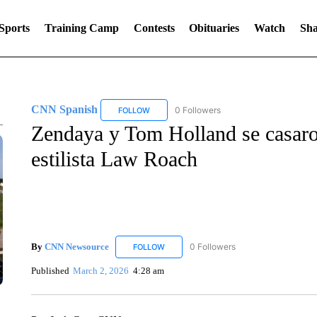
Sports
Training Camp
Contests
Obituaries
Watch
Sha
CNN Spanish
0 Followers
FOLLOW
FOLLOW "CNN SPANISH" TO RECEIVE NOTIF
Zendaya y Tom Holland se casaron
estilista Law Roach
By
CNN Newsource
0 Followers
FOLLOW
FOLLOW "CNN NEWSOURCE" TO RECEIV
Published
March 2, 2026
4:28 am