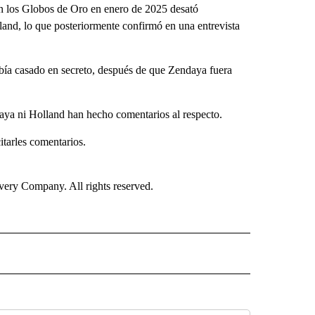
en los Globos de Oro en enero de 2025 desató
land, lo que posteriormente confirmó en una entrevista
abía casado en secreto, después de que Zendaya fuera
ya ni Holland han hecho comentarios al respecto.
tarles comentarios.
ry Company. All rights reserved.
ISH" TO RECEIVE NOTIFICATIONS ABOUT NEW PAGES ON "CNN SPANISH".