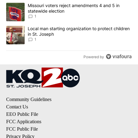
The following is a list of the most commented articles in the last 7
A trending article titled "Missouri voters reject amendments 4 an
Missouri voters reject amendments 4 and 5 in
statewide election
1
A trending article titled "Local man starting organization to prote
Local man starting organization to protect children
in St. Joseph
1
Powered by
Community Guidelines
Contact Us
EEO Public File
FCC Applications
FCC Public File
Privacy Policy