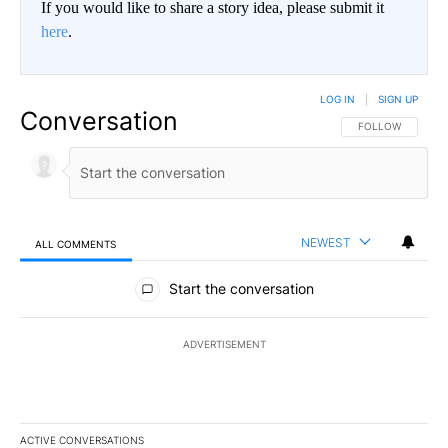
If you would like to share a story idea, please submit it
here
.
LOG IN
|
SIGN UP
Conversation
FOLLOW THIS CO
FOLLOW
NEWEST
ALL COMMENTS
All Comments
Start the conversation
ADVERTISEMENT
ACTIVE CONVERSATIONS