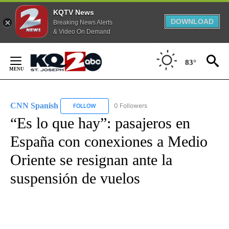
KQTV News
DOWNLOAD
Breaking News Alerts
& Video On Demand
Skip
to
83°
Content
CNN Spanish
0 Followers
FOLLOW
FOLLOW "CNN SPANISH" TO RECEIVE NOTIFICAT
“Es lo que hay”: pasajeros en
España con conexiones a Medio
Oriente se resignan ante la
suspensión de vuelos