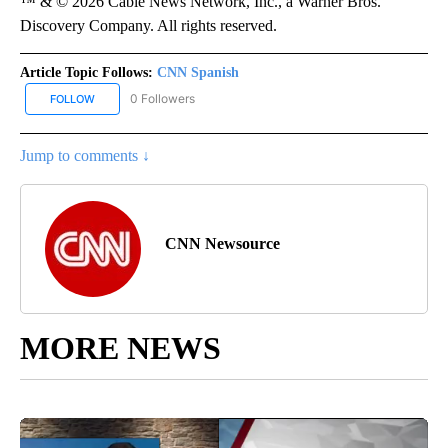
™ & © 2026 Cable News Network, Inc., a Warner Bros.
Discovery Company. All rights reserved.
Article Topic Follows:
CNN Spanish
0 Followers
FOLLOW
FOLLOW "CNN SPANISH" TO RECEIVE NOTIFICATIONS ABOUT NEW
Jump to comments ↓
CNN Newsource
MORE NEWS