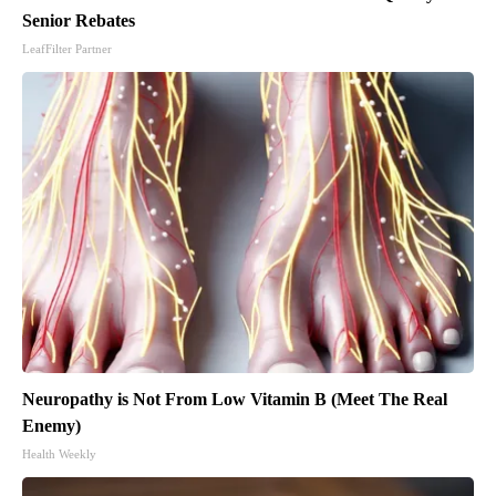
Senior Rebates
LeafFilter Partner
Neuropathy is Not From Low Vitamin B (Meet The Real
Enemy)
Health Weekly