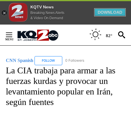
KQTV News
DOWNLOAD
Breaking News Alerts
& Video On Demand
Skip
to
82°
Content
CNN Spanish
0 Followers
FOLLOW
FOLLOW "CNN SPANISH" TO RECEIVE NOTIFICAT
La CIA trabaja para armar a las
fuerzas kurdas y provocar un
levantamiento popular en Irán,
según fuentes