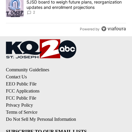
A trending article titled "SJSD board to weigh future plans, reor
SJSD board to weigh future plans, reorganization
updates and enrollment projections
2
Powered by
Community Guidelines
Contact Us
EEO Public File
FCC Applications
FCC Public File
Privacy Policy
Terms of Service
Do Not Sell My Personal Information
SUBSCRIBE TO OUR EMAIL LISTS