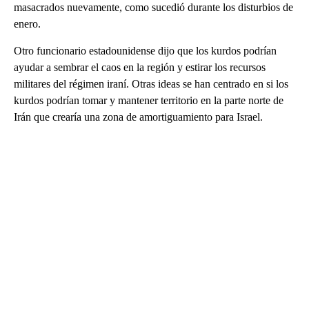
masacrados nuevamente, como sucedió durante los disturbios de
enero.
Otro funcionario estadounidense dijo que los kurdos podrían
ayudar a sembrar el caos en la región y estirar los recursos
militares del régimen iraní. Otras ideas se han centrado en si los
kurdos podrían tomar y mantener territorio en la parte norte de
Irán que crearía una zona de amortiguamiento para Israel.
A
D
V
E
R
TI
S
E
M
E
N
T