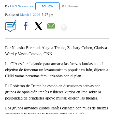
By
CNN Newsource
0 Followers
FOLLOW
FOLLOW "CNN NEWSOURCE" TO RECEIVE NO
Published
March 3, 2026
5:27 pm
Show More
Facebook
X
Email
Por Natasha Bertrand, Alayna Treene, Zachary Cohen, Clarissa
Ward y Vasco Cotovio, CNN
La CIA está trabajando para armar a las fuerzas kurdas con el
objetivo de fomentar un levantamiento popular en Irán, dijeron a
CNN varias personas familiarizadas con el plan.
El Gobierno de Trump ha estado en discusiones activas con
grupos de oposición iraníes y líderes kurdos en Iraq sobre la
posibilidad de brindarles apoyo militar, dijeron las fuentes.
Los grupos armados kurdos iraníes cuentan con miles de fuerzas