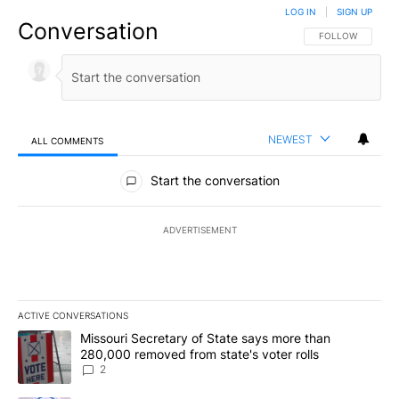
LOG IN
|
SIGN UP
Conversation
FOLLOW THIS CO
FOLLOW
NEWEST
ALL COMMENTS
All Comments
Start the conversation
ADVERTISEMENT
ACTIVE CONVERSATIONS
The following is a list of the most commented articles in the last 7
A trending article titled "Missouri Secretary of State says more 
Missouri Secretary of State says more than
280,000 removed from state's voter rolls
2